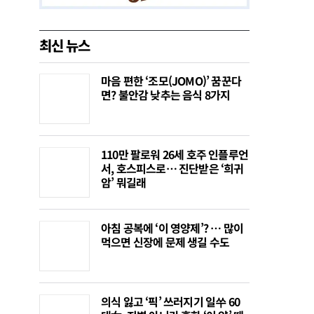
최신 뉴스
마음 편한 ‘조모(JOMO)’ 꿈꾼다
면? 불안감 낮추는 음식 8가지
110만 팔로워 26세 호주 인플루언
서, 호스피스로… 진단받은 ‘희귀
암’ 뭐길래
아침 공복에 ‘이 영양제’? … 많이
먹으면 신장에 문제 생길 수도
의식 잃고 ‘픽’ 쓰러지기 일쑤 60