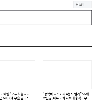
더 보기
’ 이예림 “모두 하늘나라
"공복에 믹스커피 4봉지 벌컥" 56세
 6마리에 무슨 일이?
곽진영, 피부 노화 지적에 충격…무슨
일?