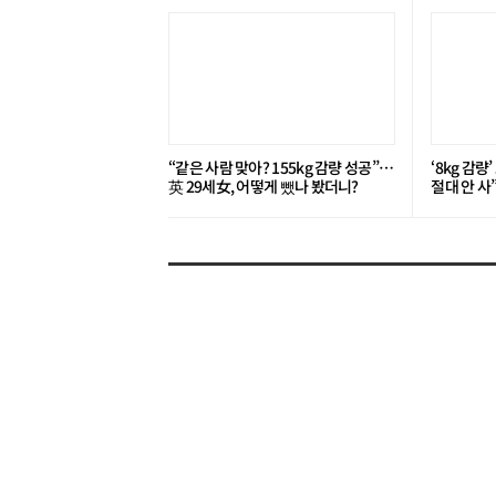
“같은 사람 맞아? 155kg 감량 성공”…
‘8kg 감량
英 29세女, 어떻게 뺐나 봤더니?
절대 안 사