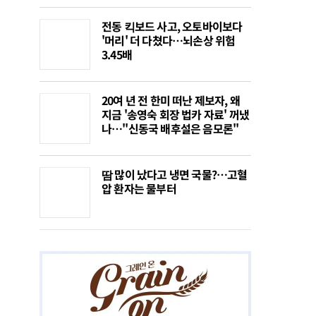
전동 킥보드 사고, 오토바이보다
'머리' 더 다쳤다…뇌손상 위험
3.45배
20여 년 전 한미 떠난 제보자, 왜
지금 '송영숙 회장 법카 자료' 꺼냈
나…"신동국 배후설은 음모론"
땀 많이 났다고 냉면 국물?…고혈
압 환자는 물부터