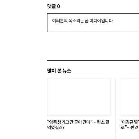
댓글
0
댓
글
쓰
기
많이 본 뉴스
“염증 생기고 간 굳어 간다”… 평소 뭘
‘이경규 딸
먹었길래?
로”⋯반려견