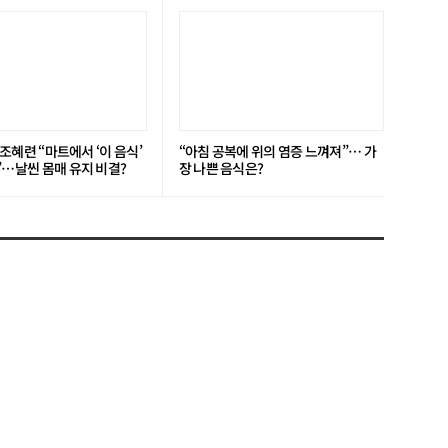
’ 조혜련 “마트에서 ‘이 음식’
“아침 공복에 위의 염증 느껴져”… 가
”…날씬 몸매 유지 비결?
장 나쁜 음식은?