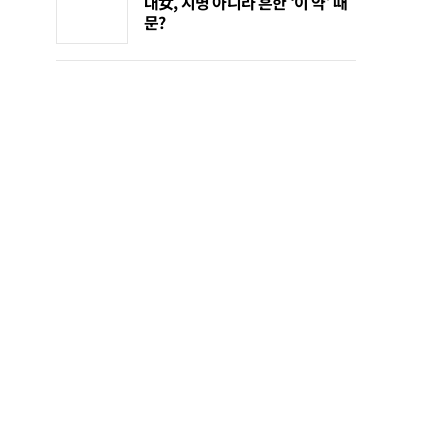
대女, 지병 아니라 흔한 ‘이 약’ 때
문?