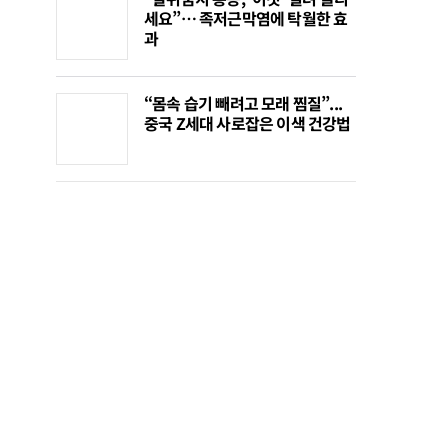
세요”… 족저근막염에 탁월한 효
과
“몸속 습기 빼려고 모래 찜질”...
중국 Z세대 사로잡은 이색 건강법