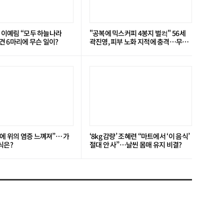
’ 이예림 “모두 하늘나라
"공복에 믹스커피 4봉지 벌컥" 56세
 6마리에 무슨 일이?
곽진영, 피부 노화 지적에 충격…무슨
일?
에 위의 염증 느껴져”… 가
‘8kg 감량’ 조혜련 “마트에서 ‘이 음식’
식은?
절대 안 사”…날씬 몸매 유지 비결?