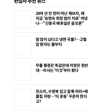
편집자 추천 뉴스
20여 년 전 한미 떠난 제보자, 왜
지금 '송영숙 회장 법카 자료' 꺼냈
나…"신동국 배후설은 음모론"
땀 많이 났다고 냉면 국물?…고혈
압 환자는 물부터
무릎 통증은 똑같은데 처방은 정반
대…의사는 '이것'부터 봤다
전소미, 수영복 입고 잘록 허리+애
플힙 자랑…‘이 운동’ 꾸준히 한다
고?