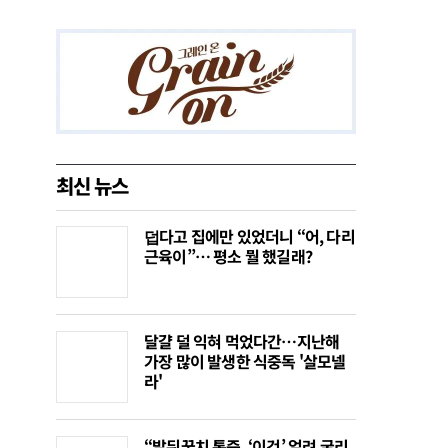
최신 뉴스
덥다고 집에만 있었더니 “어, 다리
근육이”… 평소 뭘 했길래?
달걀 덜 익혀 먹었다간…지난해
가장 많이 발생한 식중독 '살모넬
라'
“발뒤꿈치 통증, ‘이것’ 얼려 굴리