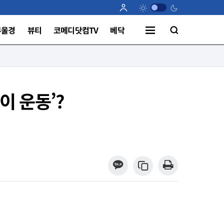
부울경
뷰티
코메디닷컴TV
베닥
이 운동’?