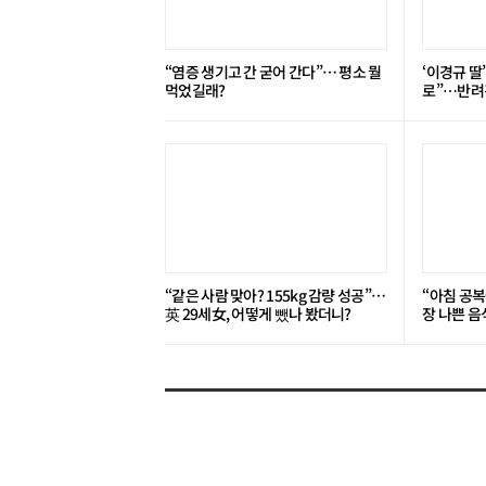
“염증 생기고 간 굳어 간다”… 평소 뭘
‘이경규 딸
먹었길래?
로”⋯반려견
“같은 사람 맞아? 155kg 감량 성공”…
“아침 공복
英 29세女, 어떻게 뺐나 봤더니?
장 나쁜 음