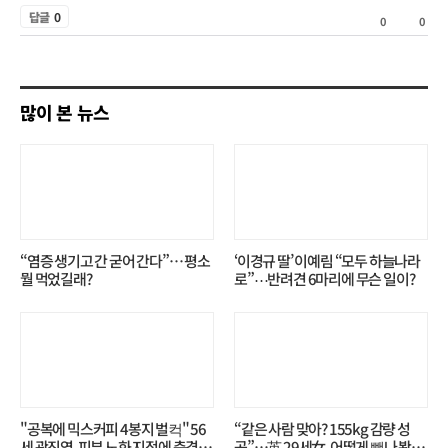
공
답글
0
0
0
감
비
공
많이 본 뉴스
감
“염증 생기고 간 굳어 간다”… 평소
‘이경규 딸’ 이예림 “모두 하늘나라
뭘 먹었길래?
로”⋯반려견 6마리에 무슨 일이?
"공복에 믹스커피 4봉지 벌컥" 56
“같은 사람 맞아? 155kg 감량 성
세 곽진영, 피부 노화 지적에 충격…
공”…英 29세女, 어떻게 뺐나 봤더