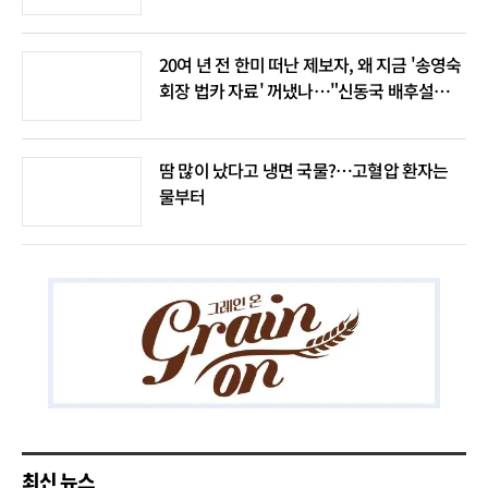
20여 년 전 한미 떠난 제보자, 왜 지금 '송영숙
회장 법카 자료' 꺼냈나…"신동국 배후설은
음모론"
땀 많이 났다고 냉면 국물?…고혈압 환자는
물부터
최신 뉴스