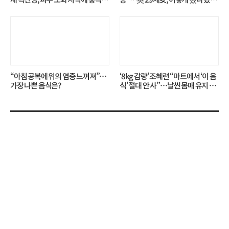
무슨 일?
니?
“아침 공복에 위의 염증 느껴져”…
‘8kg 감량’ 조혜련 “마트에서 ‘이 음
가장 나쁜 음식은?
식’ 절대 안 사”…날씬 몸매 유지 비
결?