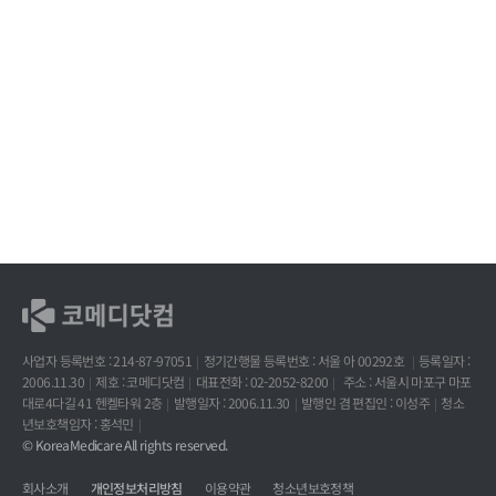
사업자 등록번호 : 214-87-97051
정기간행물 등록번호 : 서울 아 00292호
등록일자 :
2006.11.30
제호 : 코메디닷컴
대표전화 : 02-2052-8200
주소 : 서울시 마포구 마포
대로4다길 41 헨켈타워 2층
발행일자 : 2006.11.30
발행인 겸 편집인 : 이성주
청소
년보호책임자 : 홍석민
© KoreaMedicare All rights reserved.
회사소개
개인정보처리방침
이용약관
청소년보호정책