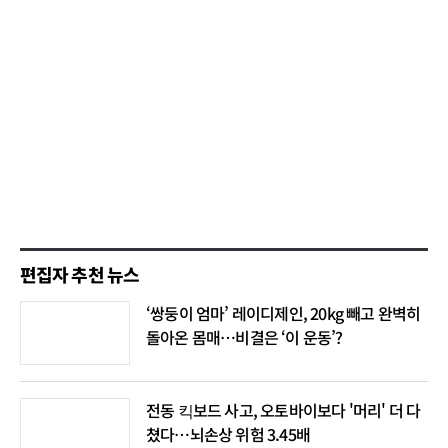
편집자 추천 뉴스
‘쌍둥이 엄마’ 레이디제인, 20kg 빼고 완벽히
돌아온 몸매…비결은 ‘이 운동’?
전동 킥보드 사고, 오토바이보다 '머리' 더 다
쳤다…뇌손상 위험 3.45배