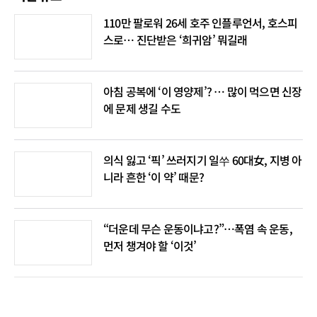
110만 팔로워 26세 호주 인플루언서, 호스피
스로… 진단받은 ‘희귀암’ 뭐길래
아침 공복에 ‘이 영양제’? … 많이 먹으면 신장
에 문제 생길 수도
의식 잃고 ‘픽’ 쓰러지기 일쑤 60대女, 지병 아
니라 흔한 ‘이 약’ 때문?
“더운데 무슨 운동이냐고?”…폭염 속 운동,
먼저 챙겨야 할 ‘이것’