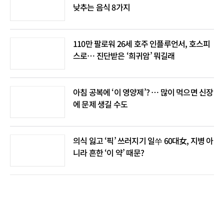
낮추는 음식 8가지
110만 팔로워 26세 호주 인플루언서, 호스피
스로… 진단받은 ‘희귀암’ 뭐길래
아침 공복에 ‘이 영양제’? … 많이 먹으면 신장
에 문제 생길 수도
의식 잃고 ‘픽’ 쓰러지기 일쑤 60대女, 지병 아
니라 흔한 ‘이 약’ 때문?