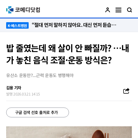
“절대 먼저 말하지 않아요. 대신 먼저 듣습니다”
K-베스트병원
밥 줄였는데 왜 살이 안 빠질까? …내
가 놓친 음식 조절·운동 방식은?
유산소 운동만?...근력 운동도 병행해야
김용 기자
발행 2026.03.21 14:15
구글 검색 선호 출처로 추가