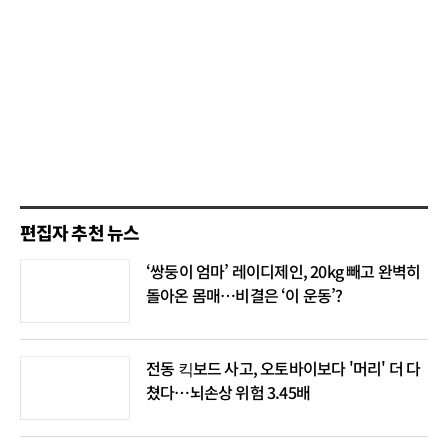
편집자 추천 뉴스
‘쌍둥이 엄마’ 레이디제인, 20kg 빼고 완벽히
돌아온 몸매…비결은 ‘이 운동’?
전동 킥보드 사고, 오토바이보다 '머리' 더 다
쳤다…뇌손상 위험 3.45배