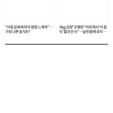
“아침 공복에 위의 염증 느껴져”…
‘8kg 감량’ 조혜련 “마트에서 ‘이 음
가장 나쁜 음식은?
식’ 절대 안 사”…날씬 몸매 유지 비
결?