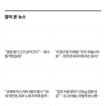
쓰
기
많이 본 뉴스
“염증 생기고 간 굳어 간다”… 평소
‘이경규 딸’ 이예림 “모두 하늘나라
뭘 먹었길래?
로”⋯반려견 6마리에 무슨 일이?
"공복에 믹스커피 4봉지 벌컥" 56
“같은 사람 맞아? 155kg 감량 성
세 곽진영, 피부 노화 지적에 충격…
공”…英 29세女, 어떻게 뺐나 봤더
무슨 일?
니?