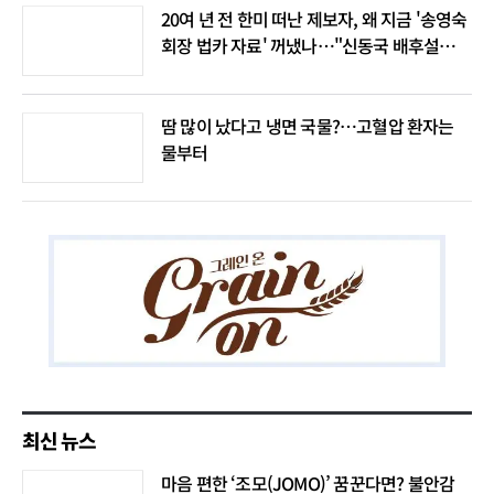
20여 년 전 한미 떠난 제보자, 왜 지금 '송영숙
회장 법카 자료' 꺼냈나…"신동국 배후설은
음모론"
땀 많이 났다고 냉면 국물?…고혈압 환자는
물부터
최신 뉴스
마음 편한 ‘조모(JOMO)’ 꿈꾼다면? 불안감