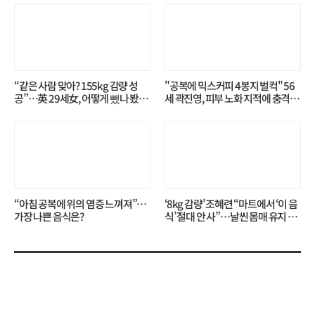
“같은 사람 맞아? 155kg 감량 성
"공복에 믹스커피 4봉지 벌컥" 56
공”…英 29세女, 어떻게 뺐나 봤더
세 곽진영, 피부 노화 지적에 충격…
니?
무슨 일?
“아침 공복에 위의 염증 느껴져”…
‘8kg 감량’ 조혜련 “마트에서 ‘이 음
가장 나쁜 음식은?
식’ 절대 안 사”…날씬 몸매 유지 비
결?