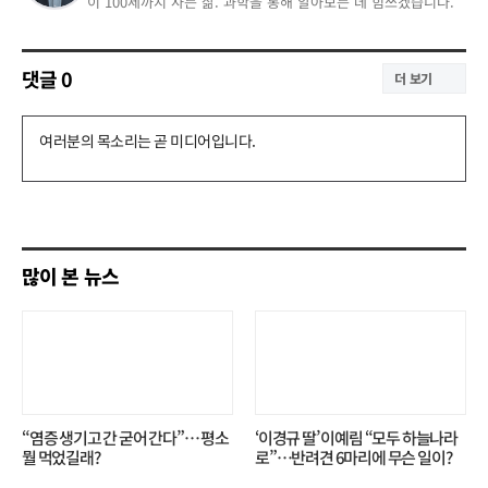
이 100세까지 사는 삶. 과학을 통해 알아보는 데 힘쓰겠습니다.
댓글
0
더 보기
댓
글
쓰
기
많이 본 뉴스
“염증 생기고 간 굳어 간다”… 평소
‘이경규 딸’ 이예림 “모두 하늘나라
뭘 먹었길래?
로”⋯반려견 6마리에 무슨 일이?