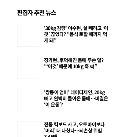
편집자 추천 뉴스
‘30kg 감량’ 이수현, 살 빼려고 ‘이
것’ 끊었다? “음식 토할 때까지 먹
게 돼”
장가현, 후덕해진 몸매 무슨 일?
“‘이것’ 때문에 10kg 훅 쪄”
‘쌍둥이 엄마’ 레이디제인, 20kg
빼고 완벽히 돌아온 몸매…비결은
‘이 운동’?
전동 킥보드 사고, 오토바이보다
'머리' 더 다쳤다…뇌손상 위험
3.45배