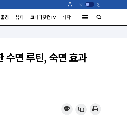
부울경
뷰티
코메디닷컴TV
베닥
 수면 루틴, 숙면 효과