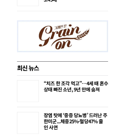
최신 뉴스
“치즈 한 조각 먹고”…4세 때 혼수
상태 빠진 소년, 9년 만에 숨져
장염 탓에 ‘중증 당뇨병’ 드러난 주
한미군...체중25%·혈당47% 줄
인 사연