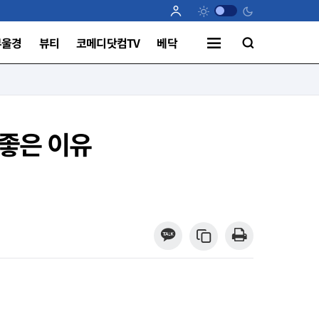
부울경
뷰티
코메디닷컴TV
베닥
 좋은 이유