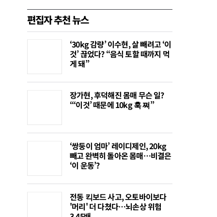
편집자 추천 뉴스
‘30kg 감량’ 이수현, 살 빼려고 ‘이
것’ 끊었다? “음식 토할 때까지 먹
게 돼”
장가현, 후덕해진 몸매 무슨 일?
“‘이것’ 때문에 10kg 훅 쪄”
‘쌍둥이 엄마’ 레이디제인, 20kg
빼고 완벽히 돌아온 몸매…비결은
‘이 운동’?
전동 킥보드 사고, 오토바이보다
'머리' 더 다쳤다…뇌손상 위험
3.45배