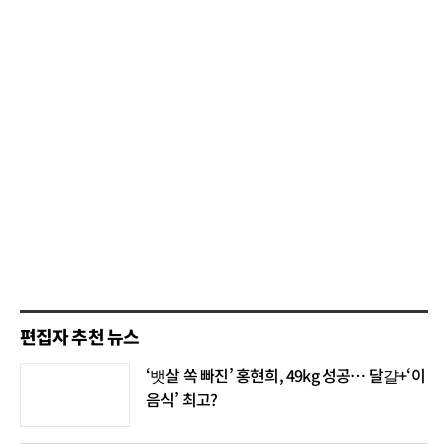
편집자 추천 뉴스
‘뱃살 쏙 빠진’ 홍현희, 49kg 성공… 달걀+‘이
음식’ 최고?