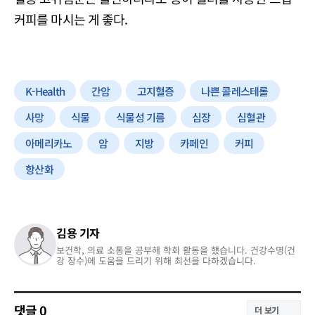
커피를 마시는 게 좋다.
K-Health
간암
고지혈증
나쁜 콜레스테롤
사망
식물
식물성 기름
심장
심혈관
아메리카노
암
지방
카페인
커피
항산화
김용 기자
보건학, 의료 소통을 공부해 학회 활동을 했습니다. 건강수명(건
강 장수)에 도움을 드리기 위해 최선을 다하겠습니다.
댓글
0
더 보기