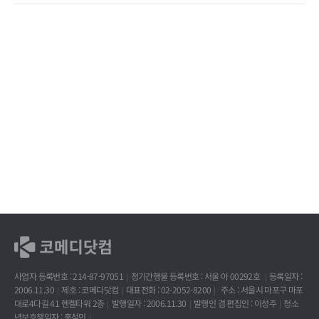
사업자 등록번호 : 214-87-97051
정기간행물 등록번호 : 서울 아 00292호
등록일자 :
2006.11.30
제호 : 코메디닷컴
대표전화 : 02-2052-8200
주소 : 서울시 마포구 마포
대로4다길 41 헨켈타워 2층
발행일자 : 2006.11.30
발행인 겸 편집인 : 이성주
청소
년보호책임자 : 홍석민