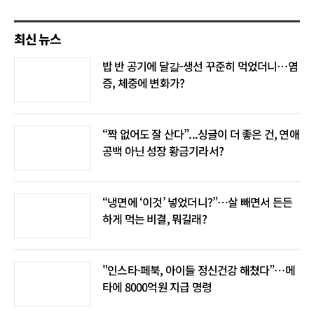
최신 뉴스
밥 반 공기에 달걀-생선 꾸준히 먹었더니…염
증, 체중에 변화가?
“짝 없어도 잘 산다”...싱글이 더 좋은 건, 연애
공백 아닌 성장 황금기라서?
“냉면에 ‘이것’ 넣었더니?”…살 빼면서 든든
하게 먹는 비결, 뭐길래?
"인스타·페북, 아이들 정신건강 해쳤다”…메
타에 8000억원 지급 명령