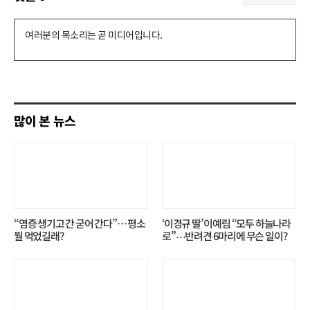
댓
글
쓰
기
많이 본 뉴스
“염증 생기고 간 굳어 간다”… 평소
‘이경규 딸’ 이예림 “모두 하늘나라
뭘 먹었길래?
로”⋯반려견 6마리에 무슨 일이?