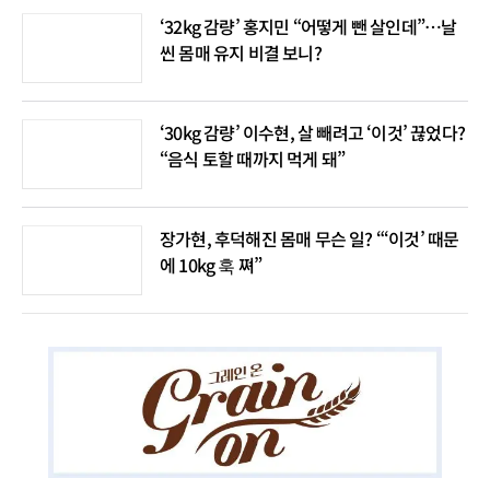
‘32kg 감량’ 홍지민 “어떻게 뺀 살인데”…날
씬 몸매 유지 비결 보니?
‘30kg 감량’ 이수현, 살 빼려고 ‘이것’ 끊었다?
“음식 토할 때까지 먹게 돼”
장가현, 후덕해진 몸매 무슨 일? “‘이것’ 때문
에 10kg 훅 쪄”