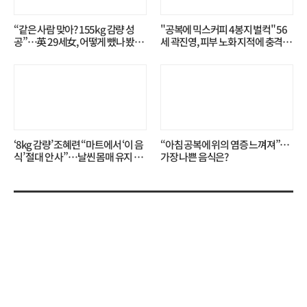
“같은 사람 맞아? 155kg 감량 성
"공복에 믹스커피 4봉지 벌컥" 56
공”…英 29세女, 어떻게 뺐나 봤더
세 곽진영, 피부 노화 지적에 충격…
니?
무슨 일?
‘8kg 감량’ 조혜련 “마트에서 ‘이 음
“아침 공복에 위의 염증 느껴져”…
식’ 절대 안 사”…날씬 몸매 유지 비
가장 나쁜 음식은?
결?