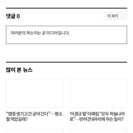
댓글
0
더 보기
댓
글
쓰
기
많이 본 뉴스
“염증 생기고 간 굳어 간다”… 평소
‘이경규 딸’ 이예림 “모두 하늘나라
뭘 먹었길래?
로”⋯반려견 6마리에 무슨 일이?