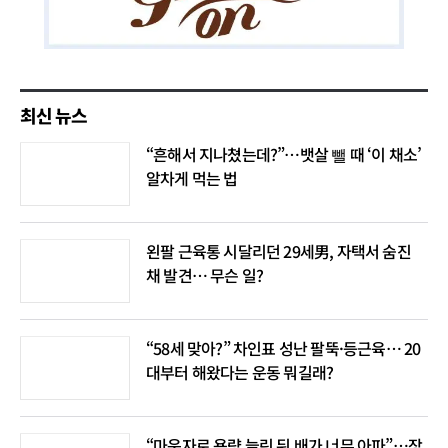
최신 뉴스
“흔해서 지나쳤는데?”…뱃살 뺄 때 ‘이 채소’
알차게 먹는 법
왼팔 근육통 시달리던 29세男, 자택서 숨진
채 발견… 무슨 일?
“58세 맞아?” 차인표 성난 팔뚝·등근육… 20
대부터 해왔다는 운동 뭐길래?
“마운자로 용량 늘린 뒤 배가 너무 아파”…장