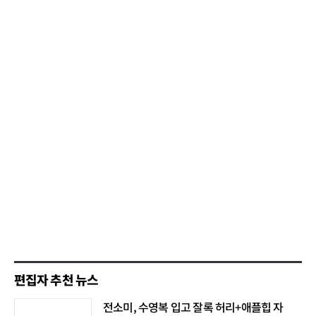
편집자 추천 뉴스
전소미, 수영복 입고 잘록 허리+애플힙 자