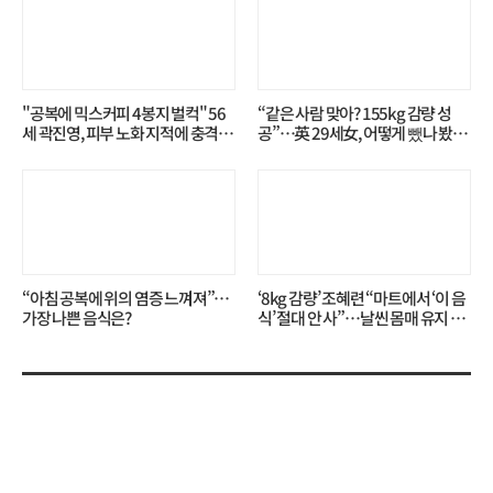
"공복에 믹스커피 4봉지 벌컥" 56
“같은 사람 맞아? 155kg 감량 성
세 곽진영, 피부 노화 지적에 충격…
공”…英 29세女, 어떻게 뺐나 봤더
무슨 일?
니?
“아침 공복에 위의 염증 느껴져”…
‘8kg 감량’ 조혜련 “마트에서 ‘이 음
가장 나쁜 음식은?
식’ 절대 안 사”…날씬 몸매 유지 비
결?