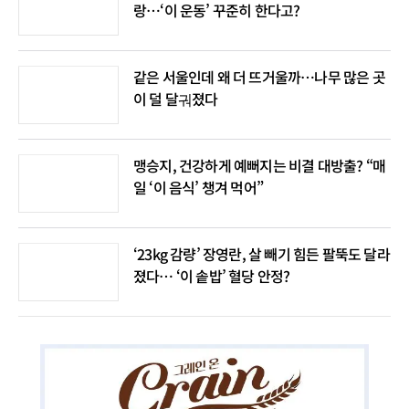
랑…‘이 운동’ 꾸준히 한다고?
같은 서울인데 왜 더 뜨거울까…나무 많은 곳
이 덜 달궈졌다
맹승지, 건강하게 예뻐지는 비결 대방출? “매
일 ‘이 음식’ 챙겨 먹어”
‘23kg 감량’ 장영란, 살 빼기 힘든 팔뚝도 달라
졌다… ‘이 솥밥’ 혈당 안정?