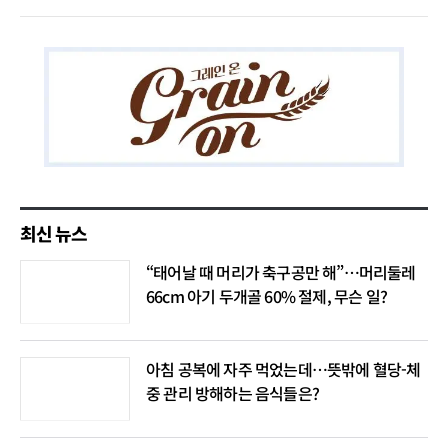
최신 뉴스
“태어날 때 머리가 축구공만 해”…머리둘레
66cm 아기 두개골 60% 절제, 무슨 일?
아침 공복에 자주 먹었는데…뜻밖에 혈당-체
중 관리 방해하는 음식들은?