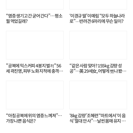
“염증 생기고 간 굳어 간다”… 평소
‘이경규 딸’ 이예림 “모두 하늘나라
뭘 먹었길래?
로”⋯반려견 6마리에 무슨 일이?
"공복에 믹스커피 4봉지 벌컥" 56
“같은 사람 맞아? 155kg 감량 성
세 곽진영, 피부 노화 지적에 충격…
공”…英 29세女, 어떻게 뺐나 봤더
무슨 일?
니?
“아침 공복에 위의 염증 느껴져”…
‘8kg 감량’ 조혜련 “마트에서 ‘이 음
가장 나쁜 음식은?
식’ 절대 안 사”…날씬 몸매 유지 비
결?