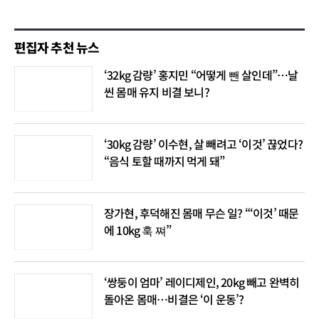
편집자 추천 뉴스
‘32kg 감량’ 홍지민 “어떻게 뺀 살인데”…날
씬 몸매 유지 비결 보니?
‘30kg 감량’ 이수현, 살 빼려고 ‘이것’ 끊었다?
“음식 토할 때까지 먹게 돼”
장가현, 후덕해진 몸매 무슨 일? “‘이것’ 때문
에 10kg 훅 쪄”
‘쌍둥이 엄마’ 레이디제인, 20kg 빼고 완벽히
돌아온 몸매…비결은 ‘이 운동’?