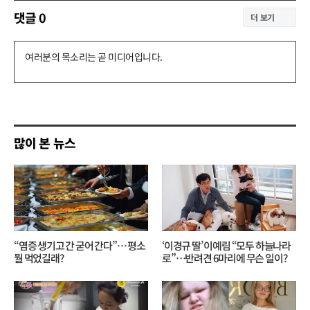
댓글
0
더 보기
댓
글
쓰
기
많이 본 뉴스
“염증 생기고 간 굳어 간다”… 평소
‘이경규 딸’ 이예림 “모두 하늘나라
뭘 먹었길래?
로”⋯반려견 6마리에 무슨 일이?