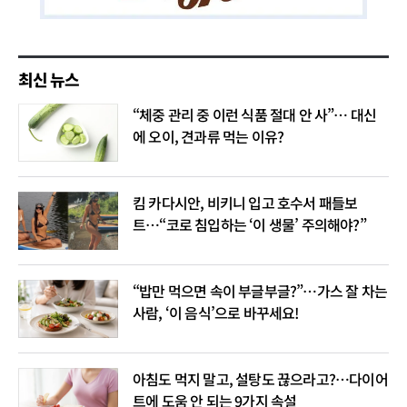
최신 뉴스
“체중 관리 중 이런 식품 절대 안 사”… 대신
에 오이, 견과류 먹는 이유?
킴 카다시안, 비키니 입고 호수서 패들보
트…“코로 침입하는 ‘이 생물’ 주의해야?”
“밥만 먹으면 속이 부글부글?”…가스 잘 차는
사람, ‘이 음식’으로 바꾸세요!
아침도 먹지 말고, 설탕도 끊으라고?…다이어
트에 도움 안 되는 9가지 속설