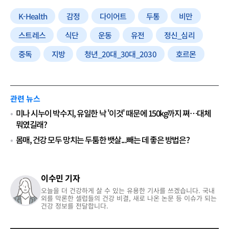
K-Health
감정
다이어트
두통
비만
스트레스
식단
운동
유전
정신_심리
중독
지방
청년_20대_30대_2030
호르몬
관련 뉴스
미나 시누이 박수지, 유일한 낙 '이것' 때문에 150kg까지 쪄…대체
뭐였길래?
몸매, 건강 모두 망치는 두툼한 뱃살...빼는 데 좋은 방법은?
이수민 기자
오늘을 더 건강하게 살 수 있는 유용한 기사를 쓰겠습니다. 국내
외를 막론한 셀럽들의 건강 비결, 새로 나온 논문 등 이슈가 되는
건강 정보를 전달합니다.