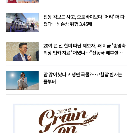
전동 킥보드 사고, 오토바이보다 '머리' 더 다
쳤다…뇌손상 위험 3.45배
20여 년 전 한미 떠난 제보자, 왜 지금 '송영숙
회장 법카 자료' 꺼냈나…"신동국 배후설은
음모론"
땀 많이 났다고 냉면 국물?…고혈압 환자는
물부터