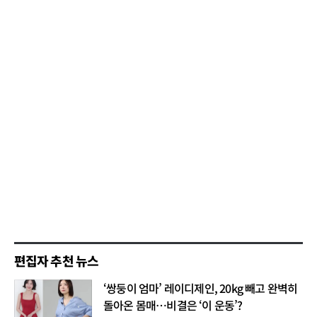
편집자 추천 뉴스
‘쌍둥이 엄마’ 레이디제인, 20kg 빼고 완벽히
돌아온 몸매…비결은 ‘이 운동’?