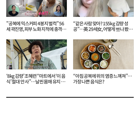
"공복에 믹스커피 4봉지 벌컥" 56
“같은 사람 맞아? 155kg 감량 성
세 곽진영, 피부 노화 지적에 충격…
공”…英 29세女, 어떻게 뺐나 봤더
무슨 일?
니?
‘8kg 감량’ 조혜련 “마트에서 ‘이 음
“아침 공복에 위의 염증 느껴져”…
식’ 절대 안 사”…날씬 몸매 유지 비
가장 나쁜 음식은?
결?