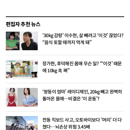
편집자 추천 뉴스
‘30kg 감량’ 이수현, 살 빼려고 ‘이것’ 끊었다?
“음식 토할 때까지 먹게 돼”
장가현, 후덕해진 몸매 무슨 일? “‘이것’ 때문
에 10kg 훅 쪄”
‘쌍둥이 엄마’ 레이디제인, 20kg 빼고 완벽히
돌아온 몸매…비결은 ‘이 운동’?
전동 킥보드 사고, 오토바이보다 '머리' 더 다
쳤다…뇌손상 위험 3.45배