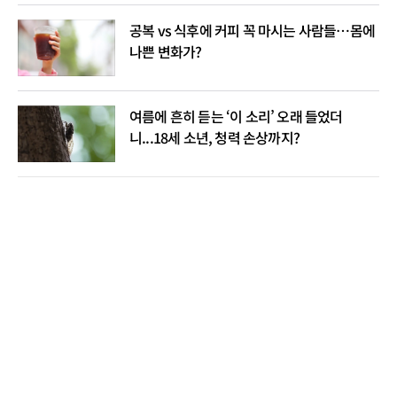
공복 vs 식후에 커피 꼭 마시는 사람들…몸에
나쁜 변화가?
여름에 흔히 듣는 ‘이 소리’ 오래 들었더
니...18세 소년, 청력 손상까지?