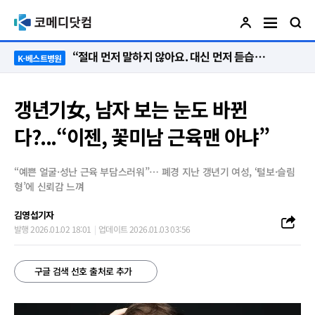
“절대 먼저 말하지 않아요. 대신 먼저 듣습니다”
K-베스트병원
갱년기女, 남자 보는 눈도 바뀐
다?...“이젠, 꽃미남 근육맨 아냐”
“예쁜 얼굴·성난 근육 부담스러워”… 폐경 지난 갱년기 여성, ‘털보·슬림
형’에 신뢰감 느껴
김영섭기자
발행 2026.01.02 18:01
업데이트 2026.01.03 03:56
구글 검색 선호 출처로 추가