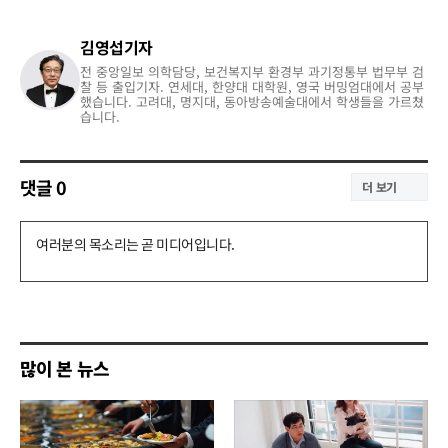
김영섭기자
전 중앙일보 의학담당, 보건복지부 환경부 과기정통부 법무부 검
찰 등 출입기자. 연세대, 한양대 대학원, 영국 버밍엄대에서 공부
했습니다. 고려대, 명지대, 동아방송예술대에서 학생들을 가르쳤
습니다.
댓글
0
더 보기
댓
글
쓰
기
많이 본 뉴스