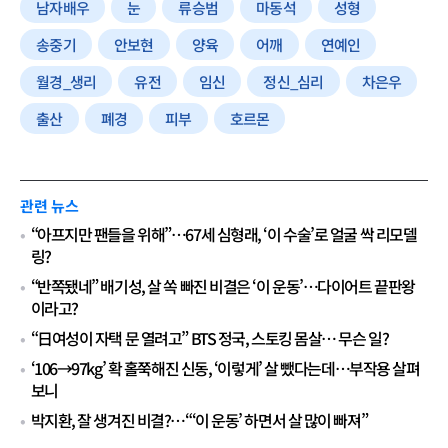
남자배우
눈
류승범
마동석
성형
송중기
안보현
양육
어깨
연예인
월경_생리
유전
임신
정신_심리
차은우
출산
폐경
피부
호르몬
관련 뉴스
“아프지만 팬들을 위해”…67세 심형래, ‘이 수술’로 얼굴 싹 리모델
링?
“반쪽됐네” 배기성, 살 쏙 빠진 비결은 ‘이 운동’…다이어트 끝판왕
이라고?
“日여성이 자택 문 열려고” BTS 정국, 스토킹 몸살… 무슨 일?
‘106→97kg’ 확 홀쭉해진 신동, ‘이렇게’ 살 뺐다는데…부작용 살펴
보니
박지환, 잘 생겨진 비결?…“‘이 운동’ 하면서 살 많이 빠져”