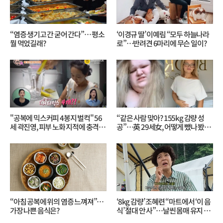
“염증 생기고 간 굳어 간다”… 평소
‘이경규 딸’ 이예림 “모두 하늘나라
뭘 먹었길래?
로”⋯반려견 6마리에 무슨 일이?
"공복에 믹스커피 4봉지 벌컥" 56
“같은 사람 맞아? 155kg 감량 성
세 곽진영, 피부 노화 지적에 충격…
공”…英 29세女, 어떻게 뺐나 봤더
무슨 일?
니?
“아침 공복에 위의 염증 느껴져”…
‘8kg 감량’ 조혜련 “마트에서 ‘이 음
가장 나쁜 음식은?
식’ 절대 안 사”…날씬 몸매 유지 비
결?