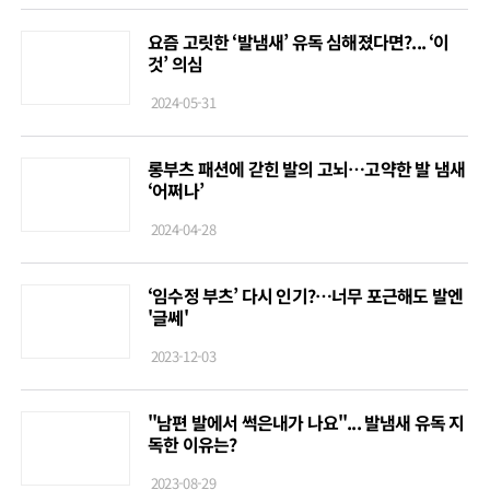
요즘 고릿한 ‘발냄새’ 유독 심해졌다면?... ‘이
것’ 의심
2024-05-31
롱부츠 패션에 갇힌 발의 고뇌…고약한 발 냄새
‘어쩌나’
2024-04-28
‘임수정 부츠’ 다시 인기?…너무 포근해도 발엔
'글쎄'
2023-12-03
"남편 발에서 썩은내가 나요"... 발냄새 유독 지
독한 이유는?
2023-08-29