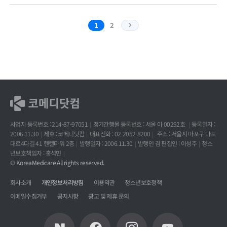
1
2
사업자 등록번호 : 214-87-97051
정기간행물 등록번호 : 서울 아 00292호
등록일자 :
2006.11.30
제호 : 코메디닷컴
대표전화 : 02-2052-8200
주소 : 서울시 마포구 마포
대로4다길 41 헨켈타워 2층
발행일자 : 2006.11.30
발행인 겸 편집인 : 이성주
청소
년보호책임자 : 홍석민
© KoreaMedicare All rights reserved.
회사소개
개인정보처리방침
이용약관
청소년보호정책
이메일수집거부
공지사항
광고 및 제휴 문의