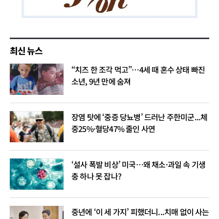
최신 뉴스
“치즈 한 조각 먹고”…4세 때 혼수 상태 빠진
소년, 9년 만에 숨져
장염 탓에 ‘중증 당뇨병’ 드러난 주한미군...체
중25%·혈당47% 줄인 사연
‘설사 폭발 비상’ 미국…왜 채소·과일 속 기생
충 하나 못 잡나?
중년에 ‘이 세 가지’ 피했더니...치매 없이 사는