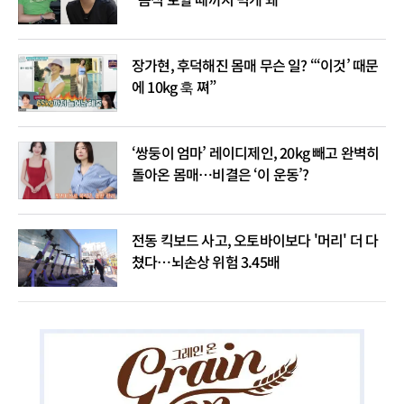
장가현, 후덕해진 몸매 무슨 일? “‘이것’ 때문
에 10kg 훅 쪄”
‘쌍둥이 엄마’ 레이디제인, 20kg 빼고 완벽히
돌아온 몸매…비결은 ‘이 운동’?
전동 킥보드 사고, 오토바이보다 '머리' 더 다
쳤다…뇌손상 위험 3.45배