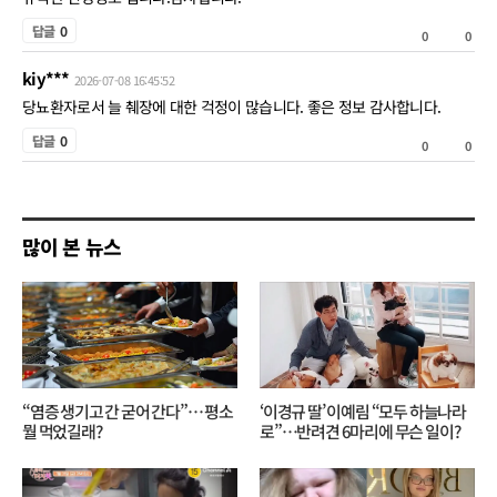
공
감
답글
0
0
0
감
kiy***
비
2026-07-08 16:45:52
공
당뇨환자로서 늘 췌장에 대한 걱정이 많습니다. 좋은 정보 감사합니다.
공
감
답글
0
0
0
감
비
공
많이 본 뉴스
감
“염증 생기고 간 굳어 간다”… 평소
‘이경규 딸’ 이예림 “모두 하늘나라
뭘 먹었길래?
로”⋯반려견 6마리에 무슨 일이?