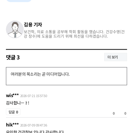
김용 기자
보건학, 의료 소통을 공부해 학회 활동을 했습니다. 건강수명(건
강 장수)에 도움을 드리기 위해 최선을 다하겠습니다.
댓글
3
더 보기
댓
글
쓰
wis***
2026-07-21 15:57:50
기
감사합니ㅡㅏ!
공
답글
0
0
0
감
hik***
비
2026-07-09 09:47:36
공
유익한 건강정보 입니다.감사합니다.