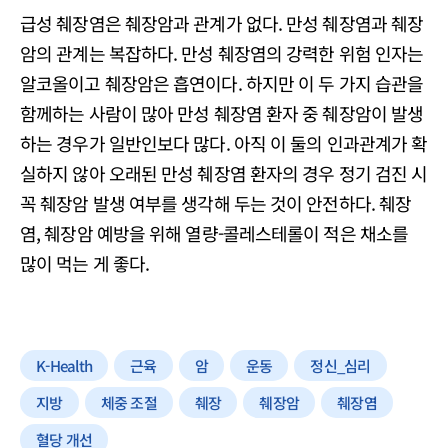
급성 췌장염은 췌장암과 관계가 없다. 만성 췌장염과 췌장
암의 관계는 복잡하다. 만성 췌장염의 강력한 위험 인자는
알코올이고 췌장암은 흡연이다. 하지만 이 두 가지 습관을
함께하는 사람이 많아 만성 췌장염 환자 중 췌장암이 발생
하는 경우가 일반인보다 많다. 아직 이 둘의 인과관계가 확
실하지 않아 오래된 만성 췌장염 환자의 경우 정기 검진 시
꼭 췌장암 발생 여부를 생각해 두는 것이 안전하다. 췌장
염, 췌장암 예방을 위해 열량-콜레스테롤이 적은 채소를
많이 먹는 게 좋다.
K-Health
근육
암
운동
정신_심리
지방
체중 조절
췌장
췌장암
췌장염
혈당 개선