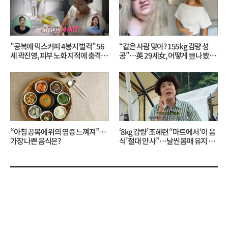
"공복에 믹스커피 4봉지 벌컥" 56
“같은 사람 맞아? 155kg 감량 성
세 곽진영, 피부 노화 지적에 충격…
공”…英 29세女, 어떻게 뺐나 봤더
무슨 일?
니?
“아침 공복에 위의 염증 느껴져”…
‘8kg 감량’ 조혜련 “마트에서 ‘이 음
가장 나쁜 음식은?
식’ 절대 안 사”…날씬 몸매 유지 비
결?