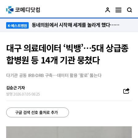
“절대 먼저 말하지 않아요. 대신 먼저 듣습니다”
K-베스트병원
대구 의료데이터 ‘빅뱅’…5대 상급종
합병원 등 14개 기관 뭉쳤다
다기관 공동 IRB·DRB 구축…데이터 활용 ‘활로’ 뚫는다
김승근 기자
발행 2026.07.05 08:25
구글 검색 선호 출처로 추가