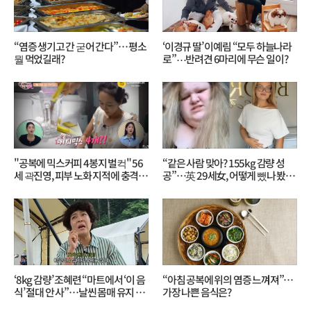
“염증 생기고 간 굳어 간다”… 평소
‘이경규 딸’ 이예림 “모두 하늘나라
뭘 먹었길래?
로”⋯반려견 6마리에 무슨 일이?
"공복에 믹스커피 4봉지 벌컥" 56
“같은 사람 맞아? 155kg 감량 성
세 곽진영, 피부 노화 지적에 충격…
공”…英 29세女, 어떻게 뺐나 봤더
무슨 일?
니?
‘8kg 감량’ 조혜련 “마트에서 ‘이 음
“아침 공복에 위의 염증 느껴져”…
식’ 절대 안 사”…날씬 몸매 유지 비
가장 나쁜 음식은?
결?