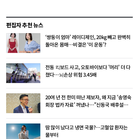
편집자 추천 뉴스
‘쌍둥이 엄마’ 레이디제인, 20kg 빼고 완벽히
돌아온 몸매…비결은 ‘이 운동’?
전동 킥보드 사고, 오토바이보다 '머리' 더 다
쳤다…뇌손상 위험 3.45배
20여 년 전 한미 떠난 제보자, 왜 지금 '송영숙
회장 법카 자료' 꺼냈나…"신동국 배후설은
음모론"
땀 많이 났다고 냉면 국물?…고혈압 환자는
물부터