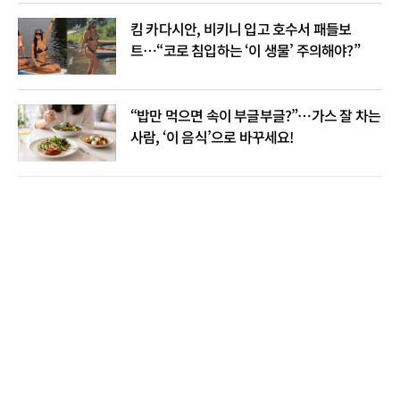
킴 카다시안, 비키니 입고 호수서 패들보
트…“코로 침입하는 ‘이 생물’ 주의해야?”
“밥만 먹으면 속이 부글부글?”…가스 잘 차는
사람, ‘이 음식’으로 바꾸세요!