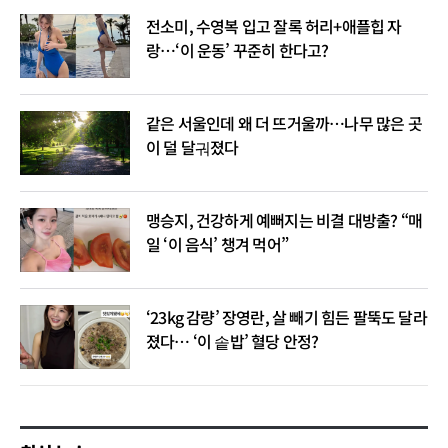
전소미, 수영복 입고 잘록 허리+애플힙 자
랑…‘이 운동’ 꾸준히 한다고?
같은 서울인데 왜 더 뜨거울까…나무 많은 곳
이 덜 달궈졌다
맹승지, 건강하게 예뻐지는 비결 대방출? “매
일 ‘이 음식’ 챙겨 먹어”
‘23kg 감량’ 장영란, 살 빼기 힘든 팔뚝도 달라
졌다… ‘이 솥밥’ 혈당 안정?