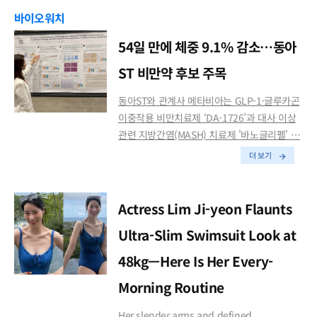
바이오워치
54일 만에 체중 9.1% 감소…동아
ST 비만약 후보 주목
동아ST와 관계사 메타비아는 GLP-1·글루카곤
이중작용 비만치료제 ‘DA-1726’과 대사 이상
관련 지방간염(MASH) 치료제 '바노글리펠' …
더 보기
Actress Lim Ji-yeon Flaunts
Ultra-Slim Swimsuit Look at
48kg—Here Is Her Every-
Morning Routine
Her slender arms and defined