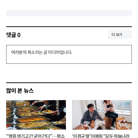
댓글
0
더 보기
댓
글
쓰
기
많이 본 뉴스
“염증 생기고 간 굳어 간다”… 평소
‘이경규 딸’ 이예림 “모두 하늘나라