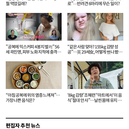
뭘 먹었길래?
로”⋯반려견 6마리에 무슨 일이?
"공복에 믹스커피 4봉지 벌컥" 56
“같은 사람 맞아? 155kg 감량 성
세 곽진영, 피부 노화 지적에 충격…
공”…英 29세女, 어떻게 뺐나 봤더
무슨 일?
니?
“아침 공복에 위의 염증 느껴져”…
‘8kg 감량’ 조혜련 “마트에서 ‘이 음
가장 나쁜 음식은?
식’ 절대 안 사”…날씬 몸매 유지 비
결?
편집자 추천 뉴스