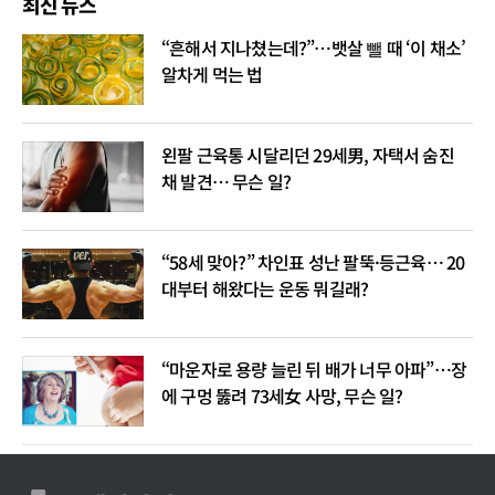
최신 뉴스
“흔해서 지나쳤는데?”…뱃살 뺄 때 ‘이 채소’
알차게 먹는 법
왼팔 근육통 시달리던 29세男, 자택서 숨진
채 발견… 무슨 일?
“58세 맞아?” 차인표 성난 팔뚝·등근육… 20
대부터 해왔다는 운동 뭐길래?
“마운자로 용량 늘린 뒤 배가 너무 아파”…장
에 구멍 뚫려 73세女 사망, 무슨 일?