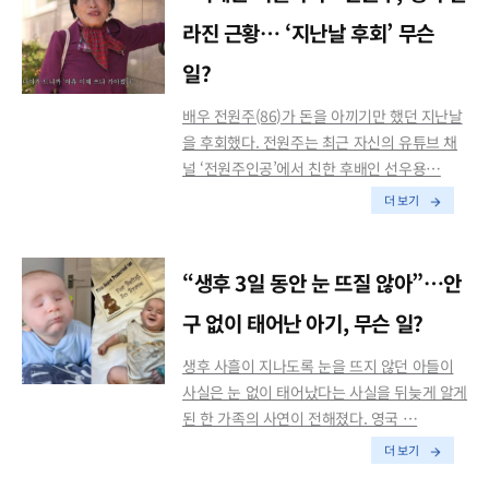
라진 근황… ‘지난날 후회’ 무슨
일?
배우 전원주(86)가 돈을 아끼기만 했던 지난날
을 후회했다. 전원주는 최근 자신의 유튜브 채
널 ‘전원주인공’에서 친한 후배인 선우용…
더 보기
“생후 3일 동안 눈 뜨질 않아”…안
구 없이 태어난 아기, 무슨 일?
생후 사흘이 지나도록 눈을 뜨지 않던 아들이
사실은 눈 없이 태어났다는 사실을 뒤늦게 알게
된 한 가족의 사연이 전해졌다. 영국 …
더 보기