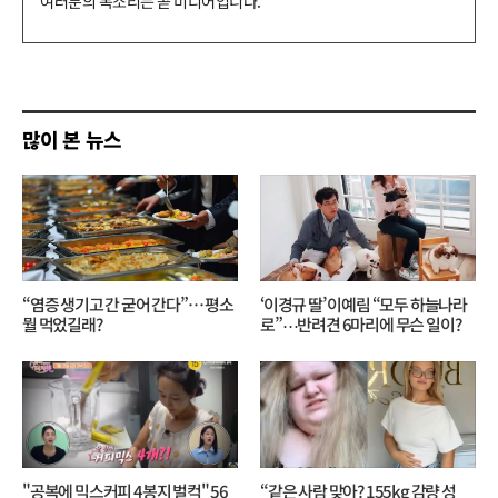
글
쓰
기
많이 본 뉴스
“염증 생기고 간 굳어 간다”… 평소
‘이경규 딸’ 이예림 “모두 하늘나라
뭘 먹었길래?
로”⋯반려견 6마리에 무슨 일이?
"공복에 믹스커피 4봉지 벌컥" 56
“같은 사람 맞아? 155kg 감량 성