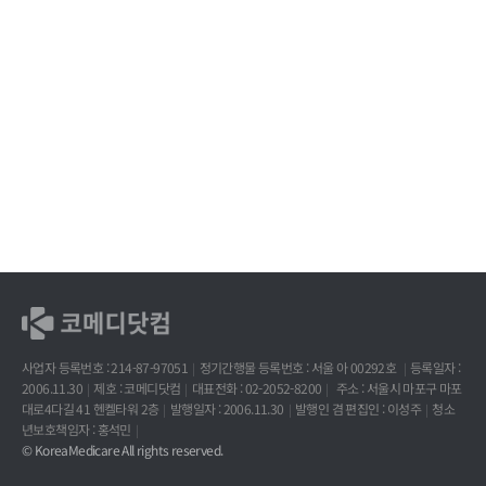
사업자 등록번호 : 214-87-97051
정기간행물 등록번호 : 서울 아 00292호
등록일자 :
2006.11.30
제호 : 코메디닷컴
대표전화 : 02-2052-8200
주소 : 서울시 마포구 마포
대로4다길 41 헨켈타워 2층
발행일자 : 2006.11.30
발행인 겸 편집인 : 이성주
청소
년보호책임자 : 홍석민
© KoreaMedicare All rights reserved.