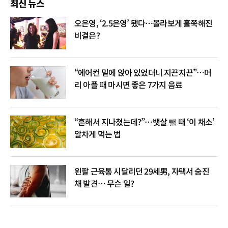
최신 뉴스
오은영, ‘2.5은영’ 됐다…몰라보게 홀쭉해진
비결은?
“에어컨 밑에 앉아 있었더니 지끈지끈”…머
리 아플 때 마시면 좋은 7가지 음료
“흔해서 지나쳤는데?”…뱃살 뺄 때 ‘이 채소’
알차게 먹는 법
왼팔 근육통 시달리던 29세男, 자택서 숨진
채 발견… 무슨 일?