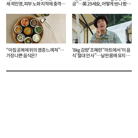
세 곽진영, 피부 노화 지적에 충격…
공”…英 29세女, 어떻게 뺐나 봤더
무슨 일?
니?
“아침 공복에 위의 염증 느껴져”…
‘8kg 감량’ 조혜련 “마트에서 ‘이 음
가장 나쁜 음식은?
식’ 절대 안 사”…날씬 몸매 유지 비
결?