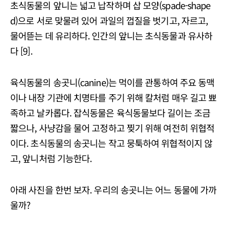
초식동물의 앞니는 넓고 납작하며 삽 모양(spade-shape
d)으로 서로 맞물려 있어 과일의 껍질을 벗기고, 자르고,
물어뜯는 데 유리하다. 인간의 앞니는 초식동물과 유사하
다 [9].
육식동물의 송곳니(canine)는 먹이를 관통하여 주요 동맥
이나 내장 기관에 치명타를 주기 위해 칼처럼 매우 길고 뾰
족하고 날카롭다. 잡식동물은 육식동물보다 길이는 조금
짧으나, 사냥감을 물어 고정하고 찢기 위해 여전히 위협적
이다. 초식동물의 송곳니는 작고 뭉툭하여 위협적이지 않
고, 앞니처럼 기능한다.
아래 사진을 한번 보자. 우리의 송곳니는 어느 동물에 가까
울까?