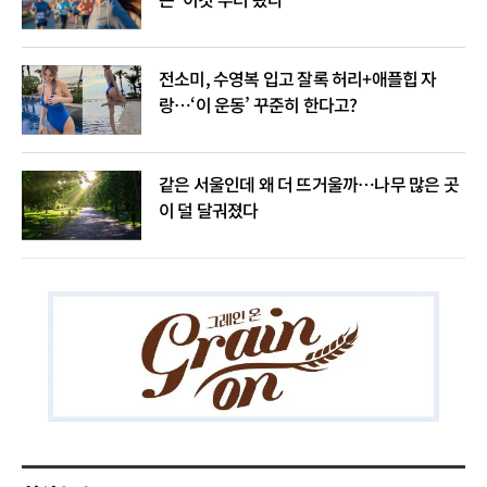
전소미, 수영복 입고 잘록 허리+애플힙 자
랑…‘이 운동’ 꾸준히 한다고?
같은 서울인데 왜 더 뜨거울까…나무 많은 곳
이 덜 달궈졌다