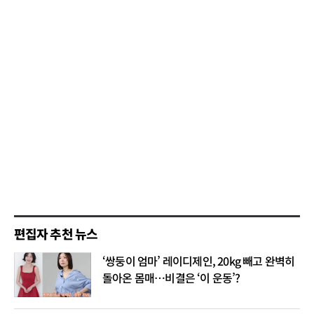
편집자 추천 뉴스
‘쌍둥이 엄마’ 레이디제인, 20kg 빼고 완벽히
돌아온 몸매…비결은 ‘이 운동’?