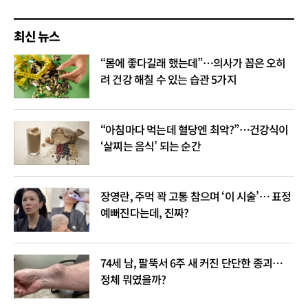
최신 뉴스
“몸에 좋다길래 했는데”…의사가 꼽은 오히
려 건강 해칠 수 있는 습관 5가지
“아침마다 먹는데 혈당엔 최악?”…건강식이
‘살찌는 음식’ 되는 순간
장영란, 주먹 꽉 고통 참으며 ‘이 시술’… 표정
예뻐진다는데, 진짜?
74세 남, 팔뚝서 6주 새 커진 단단한 종괴…
정체 뭐였을까?