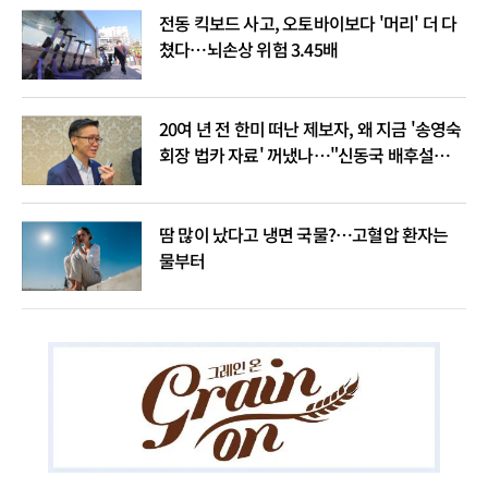
전동 킥보드 사고, 오토바이보다 '머리' 더 다
쳤다…뇌손상 위험 3.45배
20여 년 전 한미 떠난 제보자, 왜 지금 '송영숙
회장 법카 자료' 꺼냈나…"신동국 배후설은
음모론"
땀 많이 났다고 냉면 국물?…고혈압 환자는
물부터