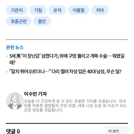
기관지
기침
유치
이물질
치아
호흡곤란
흡인
관련 뉴스
5세 男 '이 장난감' 삼켰다가, 위에 구멍 뚫리고 개복 수술… 뭐였길
래?
"갈치 뛰어오르더니…" 다리 찔려 자상 입은 40대 남성, 무슨 일?
이수민 기자
오늘을 더 건강하게 살 수 있는 유용한 기사를 쓰겠습니다. 국내
외를 막론한 셀럽들의 건강 비결, 새로 나온 논문 등 이슈가 되는
건강 정보를 전달합니다.
댓글
0
더 보기