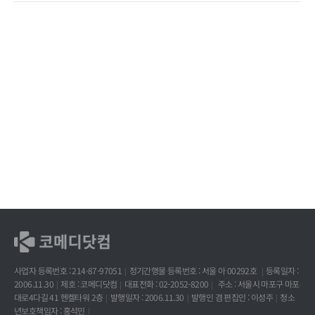
사업자 등록번호 : 214-87-97051
정기간행물 등록번호 : 서울 아 00292호
등록일자 :
2006.11.30
제호 : 코메디닷컴
대표전화 : 02-2052-8200
주소 : 서울시 마포구 마포
대로4다길 41 헨켈타워 2층
발행일자 : 2006.11.30
발행인 겸 편집인 : 이성주
청소
년보호책임자 : 홍석민