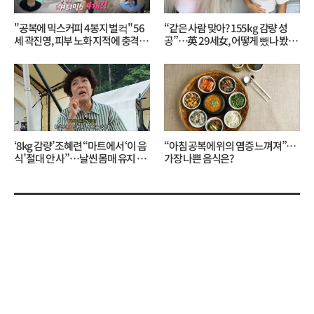
"공복에 믹스커피 4봉지 벌컥" 56
“같은 사람 맞아? 155kg 감량 성
세 곽진영, 피부 노화 지적에 충격…
공”…英 29세女, 어떻게 뺐나 봤더
무슨 일?
니?
‘8kg 감량’ 조혜련 “마트에서 ‘이 음
“아침 공복에 위의 염증 느껴져”…
식’ 절대 안 사”…날씬 몸매 유지 비
가장 나쁜 음식은?
결?