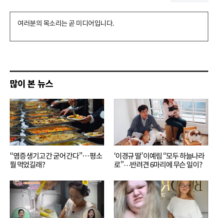
댓
글
쓰
기
많이 본 뉴스
“염증 생기고 간 굳어 간다”… 평소
‘이경규 딸’ 이예림 “모두 하늘나라
뭘 먹었길래?
로”⋯반려견 6마리에 무슨 일이?