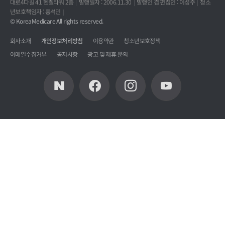
대로4다길 41 헨켈타워 2층
발행일자 : 2006.11.30
발행인 겸 편집인 : 이성주
청소
년보호책임자 : 홍석민
© KoreaMedicare All rights reserved.
회사소개
개인정보처리방침
이용약관
청소년보호정책
이메일수집거부
공지사항
광고 및 제휴 문의