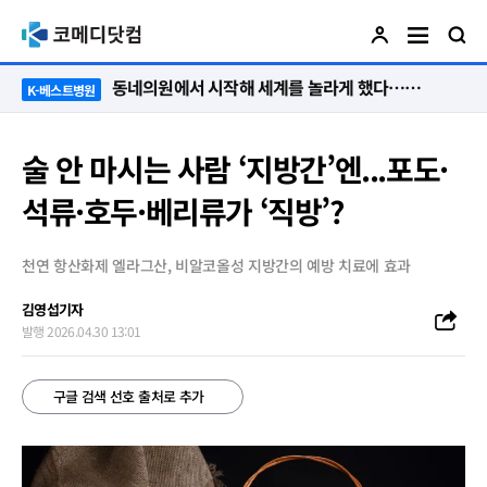
“절대 먼저 말하지 않아요. 대신 먼저 듣습니다”
K-베스트병원
술 안 마시는 사람 ‘지방간’엔...포도·
석류·호두·베리류가 ‘직방’?
천연 항산화제 엘라그산, 비알코올성 지방간의 예방 치료에 효과
김영섭기자
발행 2026.04.30 13:01
구글 검색 선호 출처로 추가