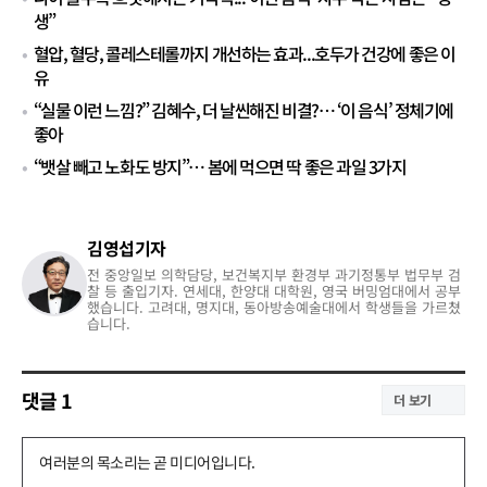
생”
혈압, 혈당, 콜레스테롤까지 개선하는 효과...호두가 건강에 좋은 이
유
“실물 이런 느낌?” 김혜수, 더 날씬해진 비결?… ‘이 음식’ 정체기에
좋아
“뱃살 빼고 노화도 방지”… 봄에 먹으면 딱 좋은 과일 3가지
김영섭기자
전 중앙일보 의학담당, 보건복지부 환경부 과기정통부 법무부 검
찰 등 출입기자. 연세대, 한양대 대학원, 영국 버밍엄대에서 공부
했습니다. 고려대, 명지대, 동아방송예술대에서 학생들을 가르쳤
습니다.
댓글
1
더 보기
댓