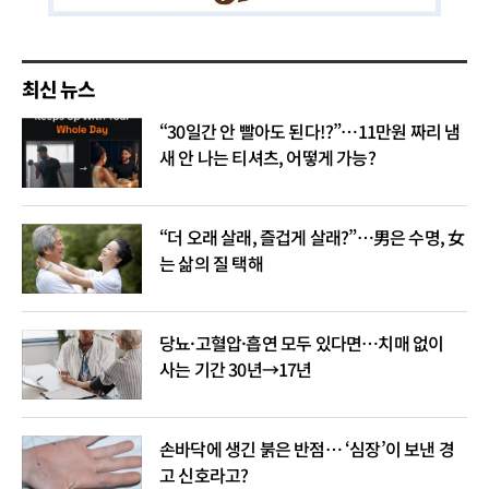
최신 뉴스
“30일간 안 빨아도 된다!?”…11만원 짜리 냄
새 안 나는 티셔츠, 어떻게 가능?
“더 오래 살래, 즐겁게 살래?”…男은 수명, 女
는 삶의 질 택해
당뇨·고혈압·흡연 모두 있다면…치매 없이
사는 기간 30년→17년
손바닥에 생긴 붉은 반점… ‘심장’이 보낸 경
고 신호라고?