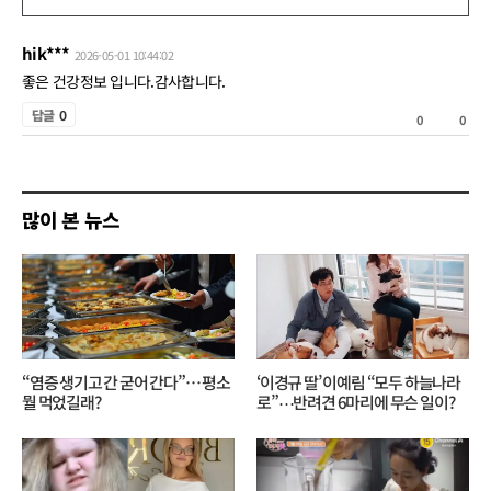
글
쓰
hik***
2026-05-01 10:44:02
기
좋은 건강정보 입니다.감사합니다.
공
답글
0
0
0
감
비
공
많이 본 뉴스
감
“염증 생기고 간 굳어 간다”… 평소
‘이경규 딸’ 이예림 “모두 하늘나라
뭘 먹었길래?
로”⋯반려견 6마리에 무슨 일이?