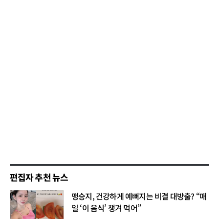
편집자 추천 뉴스
맹승지, 건강하게 예뻐지는 비결 대방출? “매
일 ‘이 음식’ 챙겨 먹어”