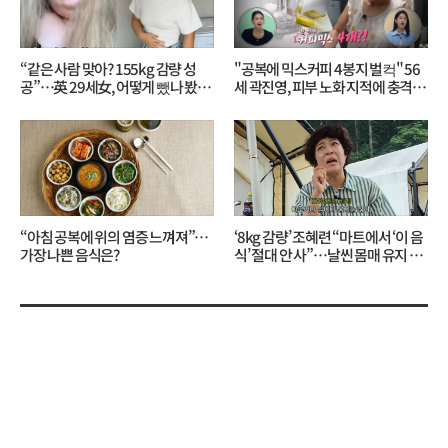
“같은 사람 맞아? 155kg 감량 성
"공복에 믹스커피 4봉지 벌컥" 56
공”…英 29세女, 어떻게 뺐나 봤더
세 곽진영, 피부 노화 지적에 충격…
니?
무슨 일?
“아침 공복에 위의 염증 느껴져”…
‘8kg 감량’ 조혜련 “마트에서 ‘이 음
가장 나쁜 음식은?
식’ 절대 안 사”…날씬 몸매 유지 비
결?