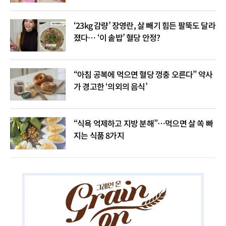
‘23kg 감량’ 장영란, 살 빼기 힘든 팔뚝도 달라
졌다… ‘이 솥밥’ 혈당 안정?
“아침 공복에 먹으면 혈당 껑충 오른다” 약사
가 경고한 ‘의외의 음식’
“식욕 억제하고 지방 분해”…먹으면 살 쏙 빠
지는 식품 8가지