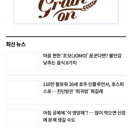
최신 뉴스
마음 편한 ‘조모(JOMO)’ 꿈꾼다면? 불안감
낮추는 음식 8가지
110만 팔로워 26세 호주 인플루언서, 호스피
스로… 진단받은 ‘희귀암’ 뭐길래
아침 공복에 ‘이 영양제’? … 많이 먹으면 신장
에 문제 생길 수도