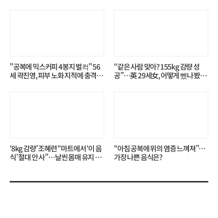
"공복에 믹스커피 4봉지 벌컥" 56
“같은 사람 맞아? 155kg 감량 성
세 곽진영, 피부 노화 지적에 충격…
공”…英 29세女, 어떻게 뺐나 봤더
무슨 일?
니?
‘8kg 감량’ 조혜련 “마트에서 ‘이 음
“아침 공복에 위의 염증 느껴져”…
식’ 절대 안 사”…날씬 몸매 유지 비
가장 나쁜 음식은?
결?