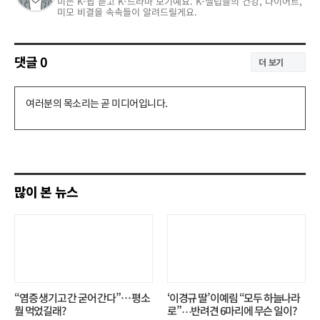
미는 K-팝 듣고 K-드라마 보기예요. K-셀럽들의 건강, 다이어트,
미모 비결을 속속들이 알려드릴게요.
댓글
0
더 보기
댓
글
쓰
기
많이 본 뉴스
“염증 생기고 간 굳어 간다”… 평소
‘이경규 딸’ 이예림 “모두 하늘나라
뭘 먹었길래?
로”⋯반려견 6마리에 무슨 일이?