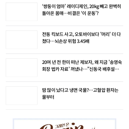
‘쌍둥이 엄마’ 레이디제인, 20kg 빼고 완벽히
돌아온 몸매…비결은 ‘이 운동’?
전동 킥보드 사고, 오토바이보다 '머리' 더 다
쳤다…뇌손상 위험 3.45배
20여 년 전 한미 떠난 제보자, 왜 지금 '송영숙
회장 법카 자료' 꺼냈나…"신동국 배후설은
음모론"
땀 많이 났다고 냉면 국물?…고혈압 환자는
물부터