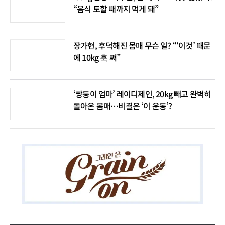
“음식 토할 때까지 먹게 돼”
장가현, 후덕해진 몸매 무슨 일? “‘이것’ 때문
에 10kg 훅 쪄”
‘쌍둥이 엄마’ 레이디제인, 20kg 빼고 완벽히
돌아온 몸매…비결은 ‘이 운동’?