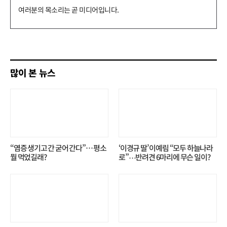
댓
글
쓰
기
많이 본 뉴스
“염증 생기고 간 굳어 간다”… 평소
‘이경규 딸’ 이예림 “모두 하늘나라
뭘 먹었길래?
로”⋯반려견 6마리에 무슨 일이?