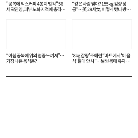
"공복에 믹스커피 4봉지 벌컥" 56
“같은 사람 맞아? 155kg 감량 성
세 곽진영, 피부 노화 지적에 충격…
공”…英 29세女, 어떻게 뺐나 봤더
무슨 일?
니?
“아침 공복에 위의 염증 느껴져”…
‘8kg 감량’ 조혜련 “마트에서 ‘이 음
가장 나쁜 음식은?
식’ 절대 안 사”…날씬 몸매 유지 비
결?