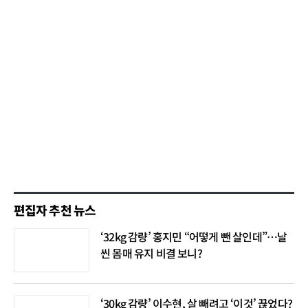
편집자 추천 뉴스
‘32kg 감량’ 홍지민 “어떻게 뺀 살인데”…날
씬 몸매 유지 비결 보니?
‘30kg 감량’ 이수현, 살 빼려고 ‘이것’ 끊었다?