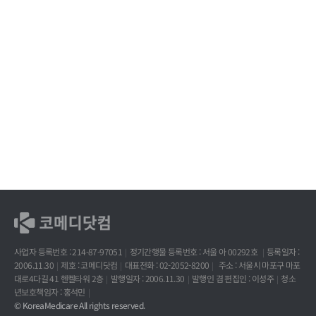
사업자 등록번호 : 214-87-97051
정기간행물 등록번호 : 서울 아 00292호
등록일자 :
2006.11.30
제호 : 코메디닷컴
대표전화 : 02-2052-8200
주소 : 서울시 마포구 마포
대로4다길 41 헨켈타워 2층
발행일자 : 2006.11.30
발행인 겸 편집인 : 이성주
청소
년보호책임자 : 홍석민
© KoreaMedicare All rights reserved.