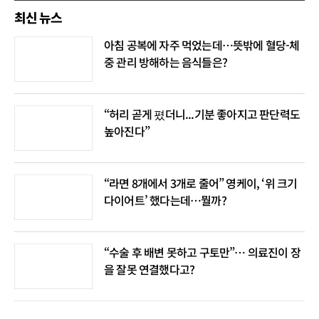
최신 뉴스
아침 공복에 자주 먹었는데…뜻밖에 혈당-체
중 관리 방해하는 음식들은?
“허리 곧게 폈더니...기분 좋아지고 판단력도
높아진다”
“라면 8개에서 3개로 줄어” 영케이, ‘위 크기
다이어트’ 했다는데…뭘까?
“수술 후 배변 못하고 구토만”… 의료진이 장
을 잘못 연결했다고?