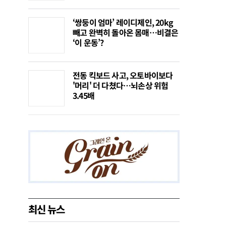
‘쌍둥이 엄마’ 레이디제인, 20kg
빼고 완벽히 돌아온 몸매…비결은
‘이 운동’?
전동 킥보드 사고, 오토바이보다
'머리' 더 다쳤다…뇌손상 위험
3.45배
최신 뉴스