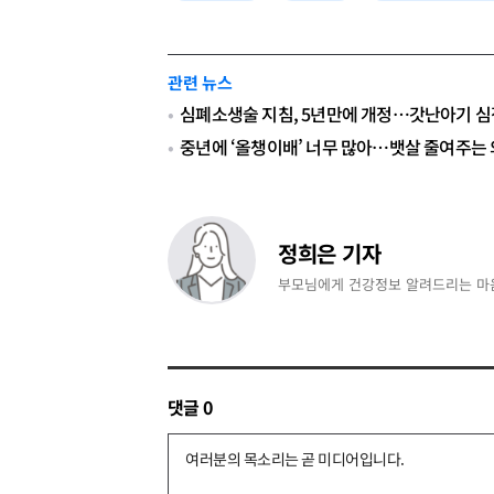
관련 뉴스
심폐소생술 지침, 5년만에 개정…갓난아기 심
중년에 ‘올챙이배’ 너무 많아…뱃살 줄여주는 
정희은 기자
부모님에게 건강정보 알려드리는 마
댓글
0
댓
글