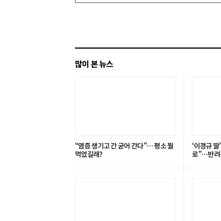
쓰
기
많이 본 뉴스
“염증 생기고 간 굳어 간다”… 평소 뭘
‘이경규 딸
먹었길래?
로”⋯반려견