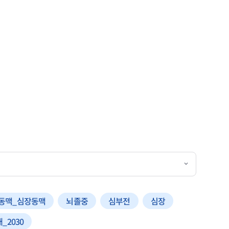
동맥_심장동맥
뇌졸중
심부전
심장
_2030