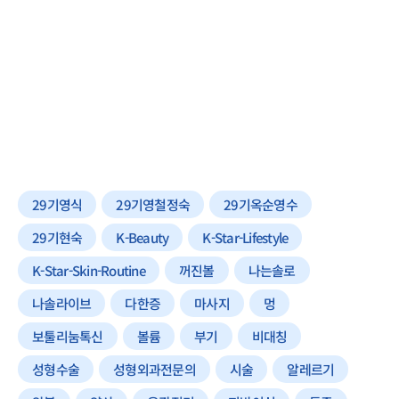
29기영식
29기영철정숙
29기옥순영수
29기현숙
K-Beauty
K-Star-Lifestyle
K-Star-Skin-Routine
꺼진볼
나는솔로
나솔라이브
다한증
마사지
멍
보툴리눔톡신
볼륨
부기
비대칭
성형수술
성형외과전문의
시술
알레르기