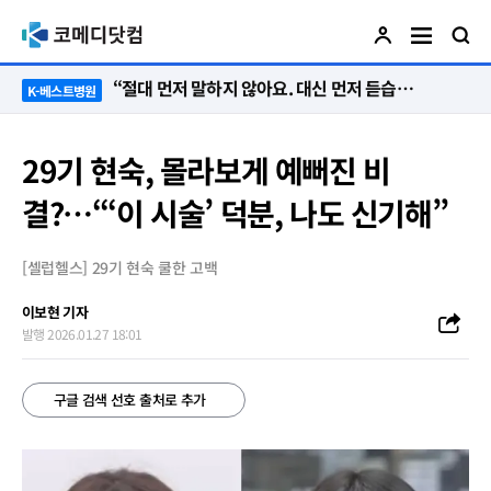
“단 한 명도 포기는 없다”…환자의 삶을 다시 세운 ‘오전 8시의 기적’
K-베스트병원
29기 현숙, 몰라보게 예뻐진 비
결?…“‘이 시술’ 덕분, 나도 신기해”
[셀럽헬스] 29기 현숙 쿨한 고백
이보현 기자
발행 2026.01.27 18:01
구글 검색 선호 출처로 추가