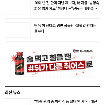
20여 년 전 한미 떠난 제보자, 왜 지금 '송영숙
회장 법카 자료' 꺼냈나…"신동국 배후설은
음모론"
땀 많이 났다고 냉면 국물?…고혈압 환자는
물부터
최신 뉴스
“체중 관리 중 이런 식품 절대 안 사”… 대신