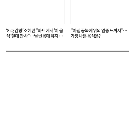
‘8kg 감량’ 조혜련 “마트에서 ‘이 음
“아침 공복에 위의 염증 느껴져”…
식’ 절대 안 사”…날씬 몸매 유지 비
가장 나쁜 음식은?
결?