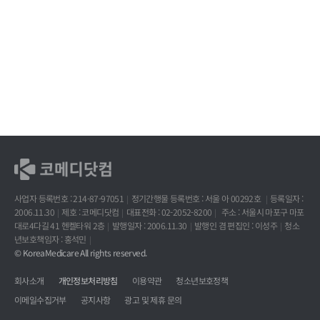
사업자 등록번호 : 214-87-97051
정기간행물 등록번호 : 서울 아 00292호
등록일자 :
2006.11.30
제호 : 코메디닷컴
대표전화 : 02-2052-8200
주소 : 서울시 마포구 마포
대로4다길 41 헨켈타워 2층
발행일자 : 2006.11.30
발행인 겸 편집인 : 이성주
청소
년보호책임자 : 홍석민
© KoreaMedicare All rights reserved.
회사소개
개인정보처리방침
이용약관
청소년보호정책
이메일수집거부
공지사항
광고 및 제휴 문의