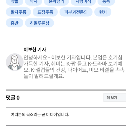
앞볼
약사
윤곽정리
지방이식
통증
팔자주름
표정주름
피부과전문의
현커
홍반
히알루론상
이보현 기자
안녕하세요~ 이보현 기자입니다. 본업은 호기심
가득한 기자, 취미는 K-팝 듣고 K-드라마 보기예
요. K-셀럽들의 건강, 다이어트, 미모 비결을 속속
들이 알려드릴게요.
댓글
0
더 보기
댓
글
쓰