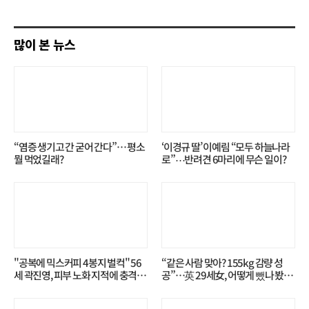
기
많이 본 뉴스
“염증 생기고 간 굳어 간다”… 평소
‘이경규 딸’ 이예림 “모두 하늘나라
뭘 먹었길래?
로”⋯반려견 6마리에 무슨 일이?
"공복에 믹스커피 4봉지 벌컥" 56
“같은 사람 맞아? 155kg 감량 성
세 곽진영, 피부 노화 지적에 충격…
공”…英 29세女, 어떻게 뺐나 봤더
무슨 일?
니?