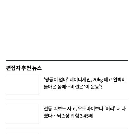
편집자 추천 뉴스
‘쌍둥이 엄마’ 레이디제인, 20kg 빼고 완벽히
돌아온 몸매…비결은 ‘이 운동’?
전동 킥보드 사고, 오토바이보다 '머리' 더 다
쳤다…뇌손상 위험 3.45배