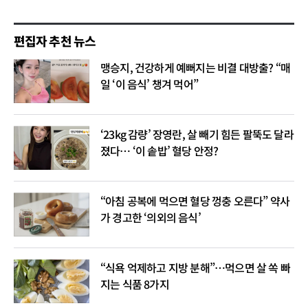
편집자 추천 뉴스
맹승지, 건강하게 예뻐지는 비결 대방출? “매
일 ‘이 음식’ 챙겨 먹어”
‘23kg 감량’ 장영란, 살 빼기 힘든 팔뚝도 달라
졌다… ‘이 솥밥’ 혈당 안정?
“아침 공복에 먹으면 혈당 껑충 오른다” 약사
가 경고한 ‘의외의 음식’
“식욕 억제하고 지방 분해”…먹으면 살 쏙 빠
지는 식품 8가지