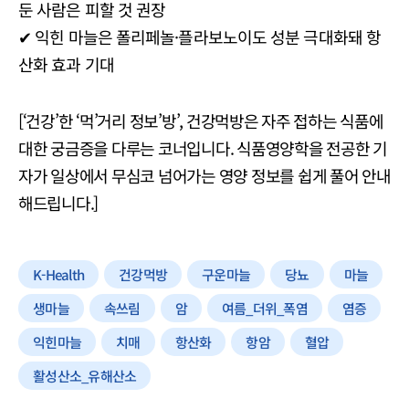
둔 사람은 피할 것 권장
✔ 익힌 마늘은 폴리페놀·플라보노이도 성분 극대화돼 항
산화 효과 기대
[‘건강’한 ‘먹’거리 정보’방’, 건강먹방은 자주 접하는 식품에
대한 궁금증을 다루는 코너입니다. 식품영양학을 전공한 기
자가 일상에서 무심코 넘어가는 영양 정보를 쉽게 풀어 안내
해드립니다.]
K-Health
건강먹방
구운마늘
당뇨
마늘
생마늘
속쓰림
암
여름_더위_폭염
염증
익힌마늘
치매
항산화
항암
혈압
활성산소_유해산소