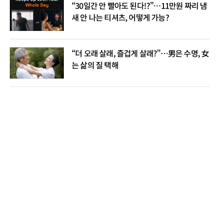
“30일간 안 빨아도 된다!?”…11만원 짜리 냄
새 안 나는 티셔츠, 어떻게 가능?
“더 오래 살래, 즐겁게 살래?”…男은 수명, 女
는 삶의 질 택해