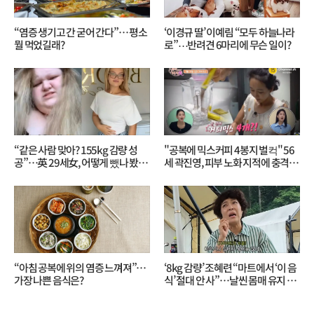
“염증 생기고 간 굳어 간다”… 평소
‘이경규 딸’ 이예림 “모두 하늘나라
뭘 먹었길래?
로”⋯반려견 6마리에 무슨 일이?
“같은 사람 맞아? 155kg 감량 성
"공복에 믹스커피 4봉지 벌컥" 56
공”…英 29세女, 어떻게 뺐나 봤더
세 곽진영, 피부 노화 지적에 충격…
니?
무슨 일?
“아침 공복에 위의 염증 느껴져”…
‘8kg 감량’ 조혜련 “마트에서 ‘이 음
가장 나쁜 음식은?
식’ 절대 안 사”…날씬 몸매 유지 비
결?