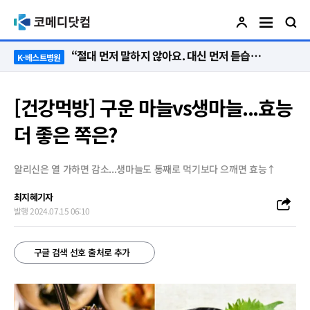
“절대 먼저 말하지 않아요. 대신 먼저 듣습니다”
K-베스트병원
[건강먹방] 구운 마늘vs생마늘...효능
더 좋은 쪽은?
알리신은 열 가하면 감소...생마늘도 통째로 먹기보다 으깨면 효능↑
최지혜기자
발행 2024.07.15 06:10
구글 검색 선호 출처로 추가