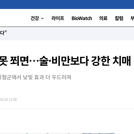
건강
라이프
BioWatch
의료
칼럼
니다”
도 못 쬐면…술·비만보다 강한 치매
위험군에서 낮빛 효과 더 두드러져
6.30 11:00