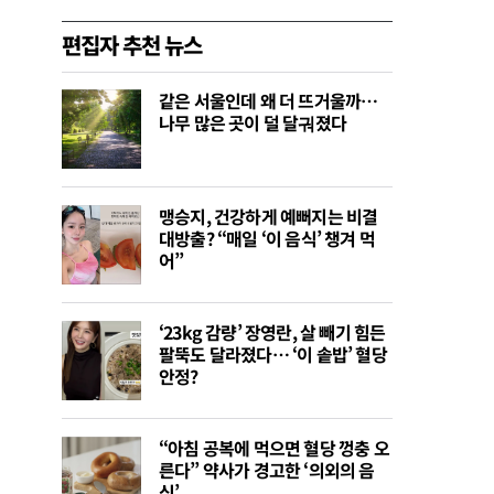
편집자 추천 뉴스
같은 서울인데 왜 더 뜨거울까…
나무 많은 곳이 덜 달궈졌다
맹승지, 건강하게 예뻐지는 비결
대방출? “매일 ‘이 음식’ 챙겨 먹
어”
‘23kg 감량’ 장영란, 살 빼기 힘든
팔뚝도 달라졌다… ‘이 솥밥’ 혈당
안정?
“아침 공복에 먹으면 혈당 껑충 오
른다” 약사가 경고한 ‘의외의 음
식’