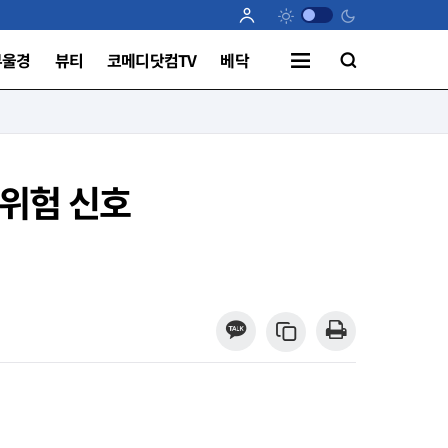
부울경
뷰티
코메디닷컴TV
베닥
 위험 신호