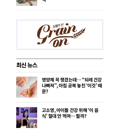
최신 뉴스
영양제 꼭 챙겼는데… “되레 건강
나빠져”, 아침 공복 놓친 ‘이것’ 때
문?
고소영, 아이들 건강 위해 ‘이 음
식’ 절대 안 먹여… 뭘까?