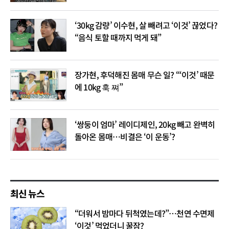
‘30kg 감량’ 이수현, 살 빼려고 ‘이것’ 끊었다?
“음식 토할 때까지 먹게 돼”
장가현, 후덕해진 몸매 무슨 일? “‘이것’ 때문
에 10kg 훅 쪄”
‘쌍둥이 엄마’ 레이디제인, 20kg 빼고 완벽히
돌아온 몸매…비결은 ‘이 운동’?
최신 뉴스
“더워서 밤마다 뒤척였는데?”…천연 수면제
‘이것’ 먹었더니 꿀잠?