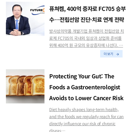
퓨쳐켐, 400억 증자로 FC705 승부
수…전립선암 진단·치료 연계 전략
방사성의약품 개발기업 퓨쳐켐이 전립선암 치
료제 FC705의 국내외 임상과 상업화 준비를
위해 400억 원 규모의 유상증자에 나선다. …
더 보기
Protecting Your Gut: The
Foods a Gastroenterologist
Avoids to Lower Cancer Risk
Diet heavily shapes long-term health,
and the foods we regularly reach for can
directly influence our risk of chronic
diseas…