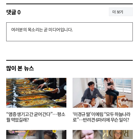
댓글
0
더 보기
댓
글
쓰
기
많이 본 뉴스
“염증 생기고 간 굳어 간다”… 평소
‘이경규 딸’ 이예림 “모두 하늘나라
뭘 먹었길래?
로”⋯반려견 6마리에 무슨 일이?