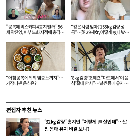
"공복에 믹스커피 4봉지 벌컥" 56
“같은 사람 맞아? 155kg 감량 성
세 곽진영, 피부 노화 지적에 충격…
공”…英 29세女, 어떻게 뺐나 봤더
무슨 일?
니?
“아침 공복에 위의 염증 느껴져”…
‘8kg 감량’ 조혜련 “마트에서 ‘이 음
가장 나쁜 음식은?
식’ 절대 안 사”…날씬 몸매 유지 비
결?
편집자 추천 뉴스
‘32kg 감량’ 홍지민 “어떻게 뺀 살인데”…날
씬 몸매 유지 비결 보니?