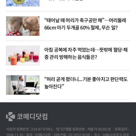
“태어날 때 머리가 축구공만 해”…머리둘레
66cm 아기 두개골 60% 절제, 무슨 일?
아침 공복에 자주 먹었는데…뜻밖에 혈당-체
중 관리 방해하는 음식들은?
“허리 곧게 폈더니...기분 좋아지고 판단력도
높아진다”
사업자 등록번호 : 214-87-97051
정기간행물 등록번호 : 서울 아 00292호
등록일자 :
2006.11.30
제호 : 코메디닷컴
대표전화 : 02-2052-8200
주소 : 서울시 마포구 마포