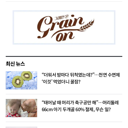
최신 뉴스
“더워서 밤마다 뒤척였는데?”…천연 수면제
‘이것’ 먹었더니 꿀잠?
“태어날 때 머리가 축구공만 해”…머리둘레
66cm 아기 두개골 60% 절제, 무슨 일?