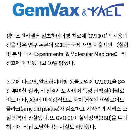
젬백스앤카엘은 알츠하이머병 치료제 ‘GV1001’의 작용기
전을 담은 연구 논문이 SCIE급 국제 저명 학술지인 《실험
및 분자 의학·Experimental & Molecular Medicine》 최
신호에 게재됐다고 10일 밝혔다.
논문에 따르면, 알츠하이머병 동물모델에 GV1001을 8주
간 투여한 결과, 뇌 신경세포 사이에 독성 단백질(아밀로
이드 베타, Aβ)이 비정상적으로 뭉쳐 형성된 아밀로이드
플라크(amyloid plaque)가 감소하고 기억력과 시냅스 소
실 회복이 관찰됐다. 또 GV1001이 혈뇌장벽(BBB)을 투과
해 뇌에 직접 도달한다는 사실도 확인했다.