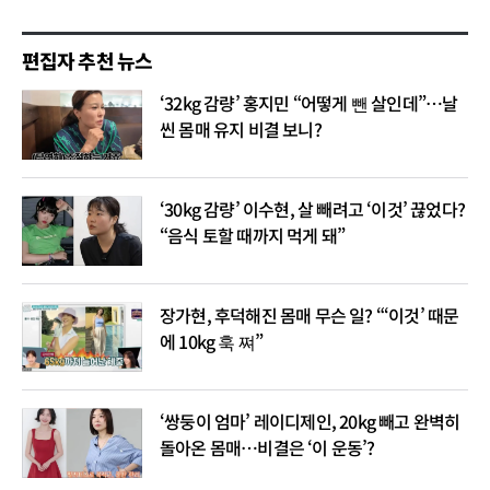
편집자 추천 뉴스
‘32kg 감량’ 홍지민 “어떻게 뺀 살인데”…날
씬 몸매 유지 비결 보니?
‘30kg 감량’ 이수현, 살 빼려고 ‘이것’ 끊었다?
“음식 토할 때까지 먹게 돼”
장가현, 후덕해진 몸매 무슨 일? “‘이것’ 때문
에 10kg 훅 쪄”
‘쌍둥이 엄마’ 레이디제인, 20kg 빼고 완벽히
돌아온 몸매…비결은 ‘이 운동’?