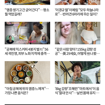
“염증 생기고 간 굳어 간다”… 평소
‘이경규 딸’ 이예림 “모두 하늘나라
뭘 먹었길래?
로”⋯반려견 6마리에 무슨 일이?
"공복에 믹스커피 4봉지 벌컥" 56
“같은 사람 맞아? 155kg 감량 성
세 곽진영, 피부 노화 지적에 충격…
공”…英 29세女, 어떻게 뺐나 봤더
무슨 일?
니?
“아침 공복에 위의 염증 느껴져”…
‘8kg 감량’ 조혜련 “마트에서 ‘이 음
가장 나쁜 음식은?
식’ 절대 안 사”…날씬 몸매 유지 비
결?