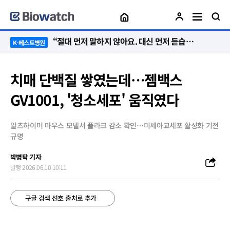
“절대 먼저 말하지 않아요. 대신 먼저 듣습니다”
K-베스트병원
치매 단백질 쌓였는데…젬백스
GV1001, '청소세포' 움직였다
알츠하이머 마우스 모델서 플라크 감소 확인…미세아교세포 활성화 기전
규명
박병탁 기자
발행 2026.06.10 10:11
구글 검색 선호 출처로 추가