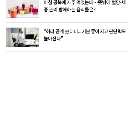
아침 공복에 자주 먹었는데…뜻밖에 혈당-체
중 관리 방해하는 음식들은?
“허리 곧게 폈더니...기분 좋아지고 판단력도
높아진다”