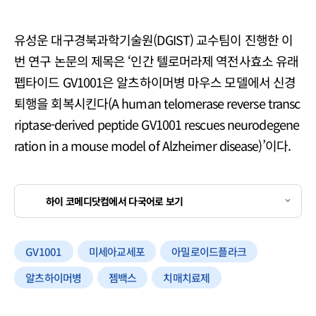
유성운 대구경북과학기술원(DGIST) 교수팀이 진행한 이
번 연구 논문의 제목은 ‘인간 텔로머라제 역전사효소 유래
펩타이드 GV1001은 알츠하이머병 마우스 모델에서 신경
퇴행을 회복시킨다(A human telomerase reverse transc
riptase-derived peptide GV1001 rescues neurodegene
ration in a mouse model of Alzheimer disease)’이다.
하이 코메디닷컴에서 다국어로 보기
GV1001
미세아교세포
아밀로이드플라크
알츠하이머병
젬백스
치매치료제