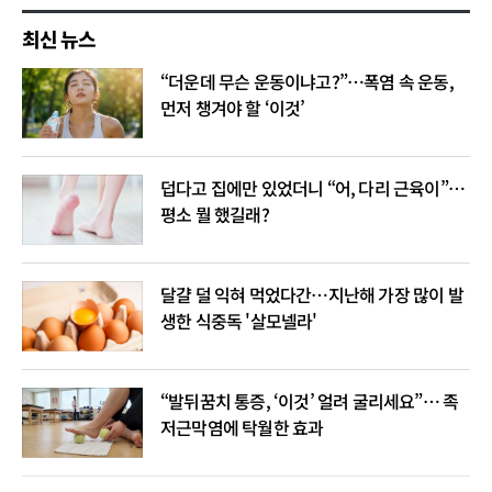
최신 뉴스
“더운데 무슨 운동이냐고?”…폭염 속 운동,
먼저 챙겨야 할 ‘이것’
덥다고 집에만 있었더니 “어, 다리 근육이”…
평소 뭘 했길래?
달걀 덜 익혀 먹었다간…지난해 가장 많이 발
생한 식중독 '살모넬라'
“발뒤꿈치 통증, ‘이것’ 얼려 굴리세요”… 족
저근막염에 탁월한 효과