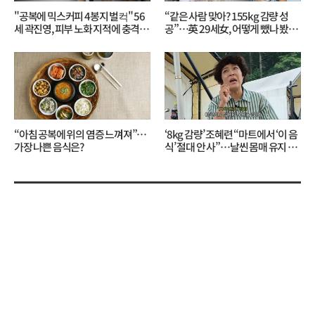
"공복에 믹스커피 4봉지 벌컥" 56
“같은 사람 맞아? 155kg 감량 성
세 곽진영, 피부 노화 지적에 충격…
공”…英 29세女, 어떻게 뺐나 봤더
무슨 일?
니?
“아침 공복에 위의 염증 느껴져”…
‘8kg 감량’ 조혜련 “마트에서 ‘이 음
가장 나쁜 음식은?
식’ 절대 안 사”…날씬 몸매 유지 비
결?