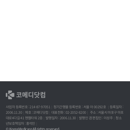
사업자 등록번호 : 214-87-97051
정기간행물 등록번호 : 서울 아 00292호
등록일자 :
2006.11.30
제호 : 코메디닷컴
대표전화 : 02-2052-8200
주소 : 서울시 마포구 마포
대로4다길 41 헨켈타워 2층
발행일자 : 2006.11.30
발행인 겸 편집인 : 이성주
청소
년보호책임자 : 홍석민
© KoreaMedicare All rights reserved.