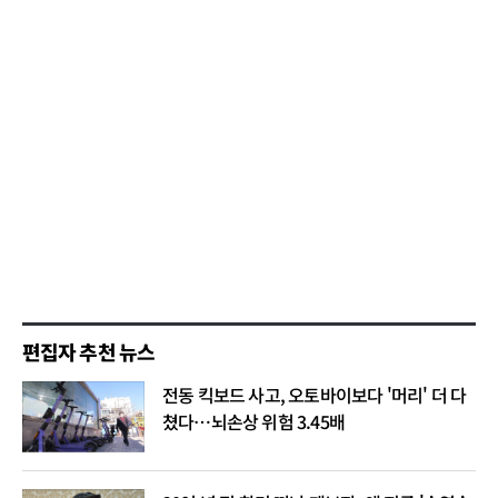
편집자 추천 뉴스
전동 킥보드 사고, 오토바이보다 '머리' 더 다
쳤다…뇌손상 위험 3.45배