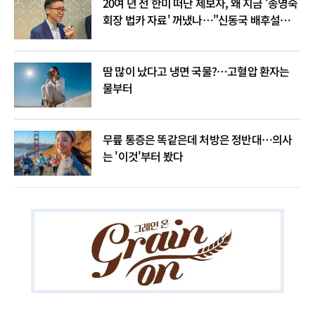
20여 년 전 한미 떠난 제보자, 왜 지금 '송영숙
회장 법카 자료' 꺼냈나…"신동국 배후설은
음모론"
땀 많이 났다고 냉면 국물?…고혈압 환자는
물부터
무릎 통증은 똑같은데 처방은 정반대…의사
는 '이것'부터 봤다