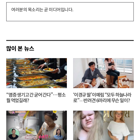
댓
글
쓰
기
많이 본 뉴스
“염증 생기고 간 굳어 간다”… 평소
‘이경규 딸’ 이예림 “모두 하늘나라
뭘 먹었길래?
로”⋯반려견 6마리에 무슨 일이?