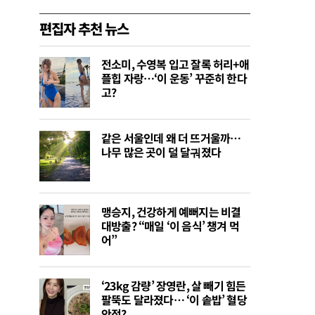
편집자 추천 뉴스
전소미, 수영복 입고 잘록 허리+애
플힙 자랑…‘이 운동’ 꾸준히 한다
고?
같은 서울인데 왜 더 뜨거울까…
나무 많은 곳이 덜 달궈졌다
맹승지, 건강하게 예뻐지는 비결
대방출? “매일 ‘이 음식’ 챙겨 먹
어”
‘23kg 감량’ 장영란, 살 빼기 힘든
팔뚝도 달라졌다… ‘이 솥밥’ 혈당
안정?