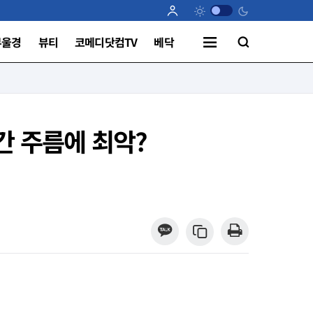
부울경
뷰티
코메디닷컴TV
베닥
간 주름에 최악?