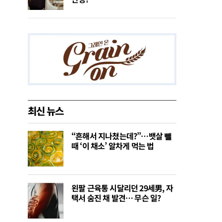
최신 뉴스
“흔해서 지나쳤는데?”…뱃살 뺄
때 ‘이 채소’ 알차게 먹는 법
왼팔 근육통 시달리던 29세男, 자
택서 숨진 채 발견… 무슨 일?