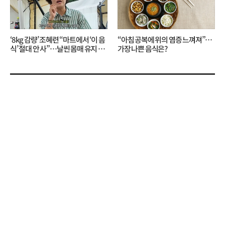
‘8kg 감량’ 조혜련 “마트에서 ‘이 음
“아침 공복에 위의 염증 느껴져”…
식’ 절대 안 사”…날씬 몸매 유지 비
가장 나쁜 음식은?
결?