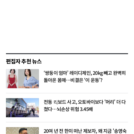
편집자 추천 뉴스
‘쌍둥이 엄마’ 레이디제인, 20kg 빼고 완벽히
돌아온 몸매…비결은 ‘이 운동’?
전동 킥보드 사고, 오토바이보다 '머리' 더 다
쳤다…뇌손상 위험 3.45배
20여 년 전 한미 떠난 제보자, 왜 지금 '송영숙