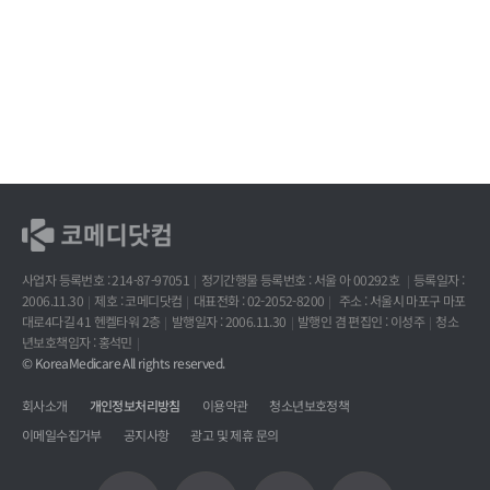
사업자 등록번호 : 214-87-97051
정기간행물 등록번호 : 서울 아 00292호
등록일자 :
2006.11.30
제호 : 코메디닷컴
대표전화 : 02-2052-8200
주소 : 서울시 마포구 마포
대로4다길 41 헨켈타워 2층
발행일자 : 2006.11.30
발행인 겸 편집인 : 이성주
청소
년보호책임자 : 홍석민
© KoreaMedicare All rights reserved.
회사소개
개인정보처리방침
이용약관
청소년보호정책
이메일수집거부
공지사항
광고 및 제휴 문의