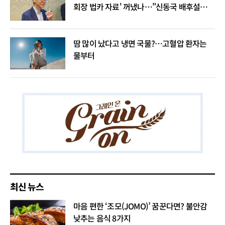
회장 법카 자료' 꺼냈나…"신동국 배후설은
음모론"
땀 많이 났다고 냉면 국물?…고혈압 환자는
물부터
최신 뉴스
마음 편한 ‘조모(JOMO)’ 꿈꾼다면? 불안감
낮추는 음식 8가지