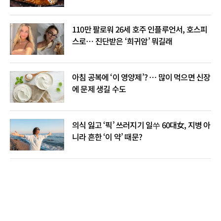
110만 팔로워 26세 호주 인플루언서, 호스피
스로… 진단받은 ‘희귀암’ 뭐길래
아침 공복에 ‘이 영양제’? … 많이 먹으면 신장
에 문제 생길 수도
의식 잃고 ‘픽’ 쓰러지기 일쑤 60대女, 지병 아
니라 흔한 ‘이 약’ 때문?