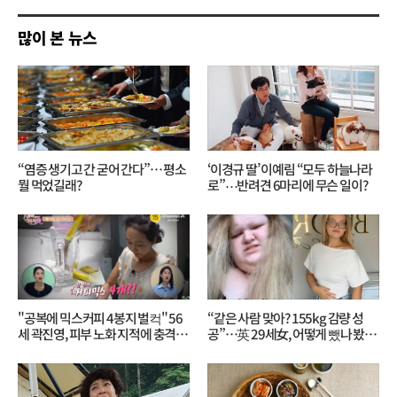
기
많이 본 뉴스
“염증 생기고 간 굳어 간다”… 평소
‘이경규 딸’ 이예림 “모두 하늘나라
뭘 먹었길래?
로”⋯반려견 6마리에 무슨 일이?
"공복에 믹스커피 4봉지 벌컥" 56
“같은 사람 맞아? 155kg 감량 성
세 곽진영, 피부 노화 지적에 충격…
공”…英 29세女, 어떻게 뺐나 봤더
무슨 일?
니?