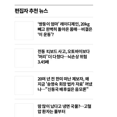
편집자 추천 뉴스
‘쌍둥이 엄마’ 레이디제인, 20kg
빼고 완벽히 돌아온 몸매…비결은
‘이 운동’?
전동 킥보드 사고, 오토바이보다
'머리' 더 다쳤다…뇌손상 위험
3.45배
20여 년 전 한미 떠난 제보자, 왜
지금 '송영숙 회장 법카 자료' 꺼냈
나…"신동국 배후설은 음모론"
땀 많이 났다고 냉면 국물?…고혈
압 환자는 물부터