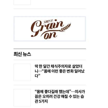
최신 뉴스
딱 한 달간 채식주의자로 살았더
니…“몸에 이런 좋은 변화 일어났
다”
“몸에 좋다길래 했는데”…의사가
꼽은 오히려 건강 해칠 수 있는 습
관 5가지