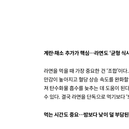
계란·
채소
추가가
핵심…
라면도 ‘
균형
식사
라면을 먹을 때 가장 중요한 건 ‘조합’이다
만감이 높아지고 혈당 상승 속도를 완화할 
져 탄수화물 흡수를 늦추는 데 도움이 된다
수 있다. 결국 라면을 단독으로 먹기보다 ‘
먹는
시간도
중요…
밤보다
낮이
덜
부담된