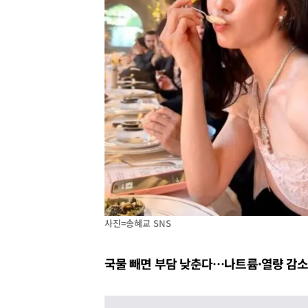
사진=송혜교 SNS
국물 빼면 부담 낮춘다…나트륨·열량 감