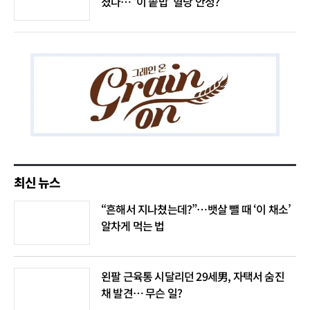
졌다… ‘이 솥밥’ 혈당 안정?
최신 뉴스
“흔해서 지나쳤는데?”…뱃살 뺄 때 ‘이 채소’
알차게 먹는 법
왼팔 근육통 시달리던 29세男, 자택서 숨진
채 발견… 무슨 일?