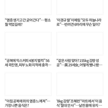
“염증 생기고 간 굳어 간다”… 평소
‘이경규 딸’ 이예림 “모두 하늘나라
뭘 먹었길래?
로”⋯반려견 6마리에 무슨 일이?
"공복에 믹스커피 4봉지 벌컥" 56
“같은 사람 맞아? 155kg 감량 성
세 곽진영, 피부 노화 지적에 충격…
공”…英 29세女, 어떻게 뺐나 봤더
무슨 일?
니?
“아침 공복에 위의 염증 느껴져”…
‘8kg 감량’ 조혜련 “마트에서 ‘이 음
가장 나쁜 음식은?
식’ 절대 안 사”…날씬 몸매 유지 비