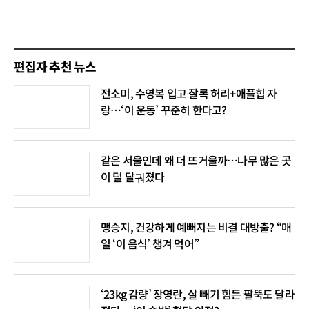
편집자 추천 뉴스
전소미, 수영복 입고 잘록 허리+애플힙 자
랑…‘이 운동’ 꾸준히 한다고?
같은 서울인데 왜 더 뜨거울까…나무 많은 곳
이 덜 달궈졌다
맹승지, 건강하게 예뻐지는 비결 대방출? “매
일 ‘이 음식’ 챙겨 먹어”
‘23kg 감량’ 장영란, 살 빼기 힘든 팔뚝도 달라