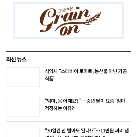
최신 뉴스
식약처 "스테비아 토마토, 농산물 아닌 가공
식품"
“엄마, 몸 어때요?”… 중년 딸이 요즘 ‘엄마’
걱정하는 이유?
“30일간 안 빨아도 된다!?”…11만원 짜리 냄