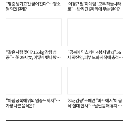
“염증 생기고 간 굳어 간다”… 평소
‘이경규 딸’ 이예림 “모두 하늘나라
뭘 먹었길래?
로”⋯반려견 6마리에 무슨 일이?
“같은 사람 맞아? 155kg 감량 성
"공복에 믹스커피 4봉지 벌컥" 56
공”…英 29세女, 어떻게 뺐나 봤더
세 곽진영, 피부 노화 지적에 충격…
니?
무슨 일?
“아침 공복에 위의 염증 느껴져”…
‘8kg 감량’ 조혜련 “마트에서 ‘이 음
가장 나쁜 음식은?
식’ 절대 안 사”…날씬 몸매 유지 비
결?