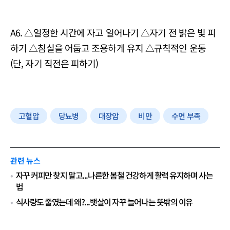
A6. △일정한 시간에 자고 일어나기 △자기 전 밝은 빛 피
하기 △침실을 어둡고 조용하게 유지 △규칙적인 운동
(단, 자기 직전은 피하기)
고혈압
당뇨병
대장암
비만
수면 부족
관련 뉴스
자꾸 커피만 찾지 말고...나른한 봄철 건강하게 활력 유지하며 사는
법
식사량도 줄였는데 왜?...뱃살이 자꾸 늘어나는 뜻밖의 이유