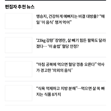
편집자 추천 뉴스
맹승지, 건강하게 예뻐지는 비결 대방출? “매
일 ‘이 음식’ 챙겨 먹어”
‘23kg 감량’ 장영란, 살 빼기 힘든 팔뚝도 달라
졌다… ‘이 솥밥’ 혈당 안정?
“아침 공복에 먹으면 혈당 껑충 오른다” 약사
가 경고한 ‘의외의 음식’
“식욕 억제하고 지방 분해”…먹으면 살 쏙 빠
지는 식품 8가지