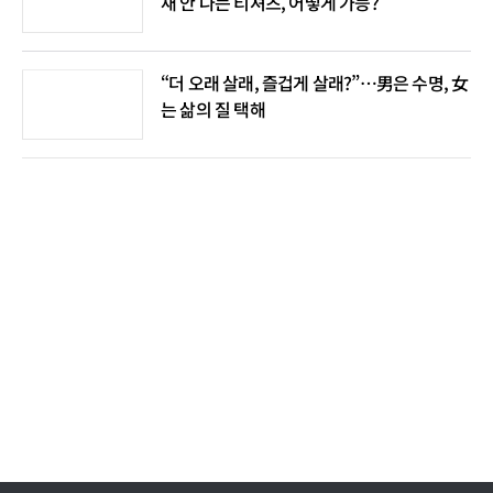
새 안 나는 티셔츠, 어떻게 가능?
“더 오래 살래, 즐겁게 살래?”…男은 수명, 女
는 삶의 질 택해