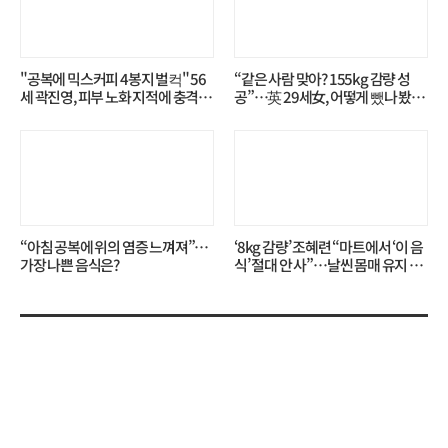
"공복에 믹스커피 4봉지 벌컥" 56
“같은 사람 맞아? 155kg 감량 성
세 곽진영, 피부 노화 지적에 충격…
공”…英 29세女, 어떻게 뺐나 봤더
무슨 일?
니?
“아침 공복에 위의 염증 느껴져”…
‘8kg 감량’ 조혜련 “마트에서 ‘이 음
가장 나쁜 음식은?
식’ 절대 안 사”…날씬 몸매 유지 비
결?