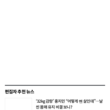
편집자 추천 뉴스
‘32kg 감량’ 홍지민 “어떻게 뺀 살인데”…날
씬 몸매 유지 비결 보니?