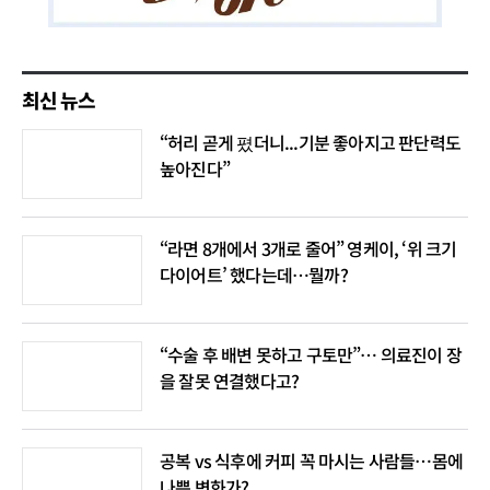
최신 뉴스
“허리 곧게 폈더니...기분 좋아지고 판단력도
높아진다”
“라면 8개에서 3개로 줄어” 영케이, ‘위 크기
다이어트’ 했다는데…뭘까?
“수술 후 배변 못하고 구토만”… 의료진이 장
을 잘못 연결했다고?
공복 vs 식후에 커피 꼭 마시는 사람들…몸에
나쁜 변화가?