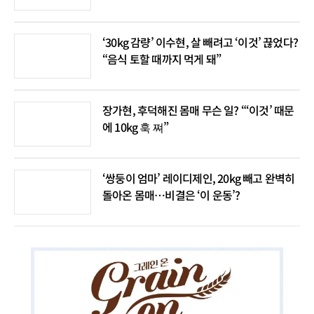
‘30kg 감량’ 이수현, 살 빼려고 ‘이것’ 끊었다?
“음식 토할 때까지 먹게 돼”
장가현, 후덕해진 몸매 무슨 일? “‘이것’ 때문
에 10kg 훅 쪄”
‘쌍둥이 엄마’ 레이디제인, 20kg 빼고 완벽히
돌아온 몸매…비결은 ‘이 운동’?