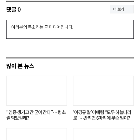
댓글
0
더 보기
댓
글
쓰
기
많이 본 뉴스
“염증 생기고 간 굳어 간다”… 평소
‘이경규 딸’ 이예림 “모두 하늘나라
뭘 먹었길래?
로”⋯반려견 6마리에 무슨 일이?