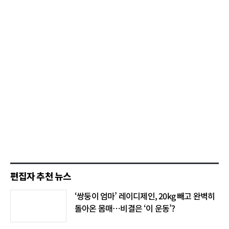
편집자 추천 뉴스
‘쌍둥이 엄마’ 레이디제인, 20kg 빼고 완벽히
돌아온 몸매…비결은 ‘이 운동’?