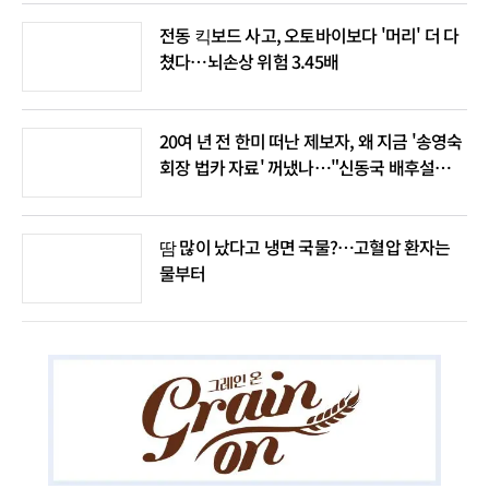
전동 킥보드 사고, 오토바이보다 '머리' 더 다
쳤다…뇌손상 위험 3.45배
20여 년 전 한미 떠난 제보자, 왜 지금 '송영숙
회장 법카 자료' 꺼냈나…"신동국 배후설은
음모론"
땀 많이 났다고 냉면 국물?…고혈압 환자는
물부터