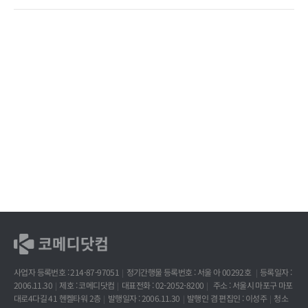
사업자 등록번호 : 214-87-97051
정기간행물 등록번호 : 서울 아 00292호
등록일자 :
2006.11.30
제호 : 코메디닷컴
대표전화 : 02-2052-8200
주소 : 서울시 마포구 마포
대로4다길 41 헨켈타워 2층
발행일자 : 2006.11.30
발행인 겸 편집인 : 이성주
청소