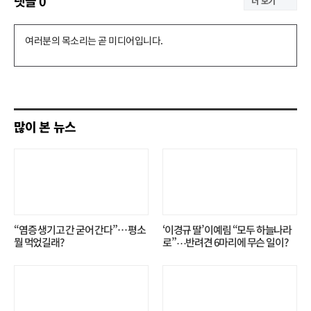
댓글
0
더 보기
댓
글
쓰
기
많이 본 뉴스
“염증 생기고 간 굳어 간다”… 평소
‘이경규 딸’ 이예림 “모두 하늘나라
뭘 먹었길래?
로”⋯반려견 6마리에 무슨 일이?