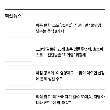
최신 뉴스
마음 편한 ‘조모(JOMO)’ 꿈꾼다면? 불안감
낮추는 음식 8가지
110만 팔로워 26세 호주 인플루언서, 호스피
스로… 진단받은 ‘희귀암’ 뭐길래
아침 공복에 ‘이 영양제’? … 많이 먹으면 신장
에 문제 생길 수도
의식 잃고 ‘픽’ 쓰러지기 일쑤 60대女, 지병 아
니라 흔한 ‘이 약’ 때문?