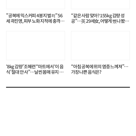
"공복에 믹스커피 4봉지 벌컥" 56
“같은 사람 맞아? 155kg 감량 성
세 곽진영, 피부 노화 지적에 충격…
공”…英 29세女, 어떻게 뺐나 봤더
무슨 일?
니?
‘8kg 감량’ 조혜련 “마트에서 ‘이 음
“아침 공복에 위의 염증 느껴져”…
식’ 절대 안 사”…날씬 몸매 유지 비
가장 나쁜 음식은?
결?