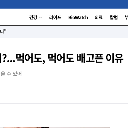
건강
라이프
BioWatch
의료
칼럼
니다”
지?...먹어도, 먹어도 배고픈 이유
 올 수 있어