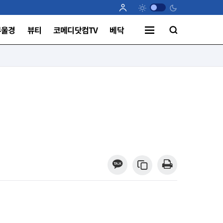
부울경
뷰티
코메디닷컴TV
베닥