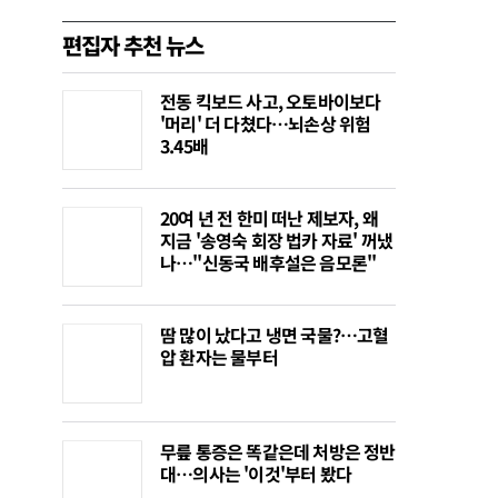
편집자 추천 뉴스
전동 킥보드 사고, 오토바이보다
'머리' 더 다쳤다…뇌손상 위험
3.45배
20여 년 전 한미 떠난 제보자, 왜
지금 '송영숙 회장 법카 자료' 꺼냈
나…"신동국 배후설은 음모론"
땀 많이 났다고 냉면 국물?…고혈
압 환자는 물부터
무릎 통증은 똑같은데 처방은 정반
대…의사는 '이것'부터 봤다