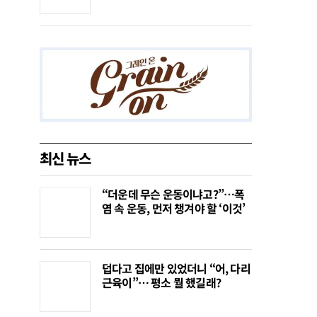
최신 뉴스
“더운데 무슨 운동이냐고?”…폭
염 속 운동, 먼저 챙겨야 할 ‘이것’
덥다고 집에만 있었더니 “어, 다리
근육이”… 평소 뭘 했길래?