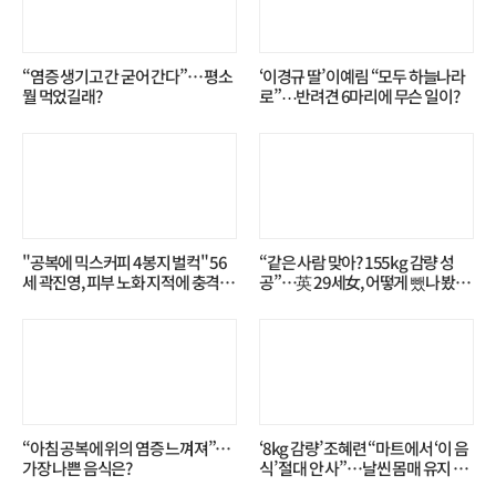
“염증 생기고 간 굳어 간다”… 평소
‘이경규 딸’ 이예림 “모두 하늘나라
뭘 먹었길래?
로”⋯반려견 6마리에 무슨 일이?
"공복에 믹스커피 4봉지 벌컥" 56
“같은 사람 맞아? 155kg 감량 성
세 곽진영, 피부 노화 지적에 충격…
공”…英 29세女, 어떻게 뺐나 봤더
무슨 일?
니?
“아침 공복에 위의 염증 느껴져”…
‘8kg 감량’ 조혜련 “마트에서 ‘이 음
가장 나쁜 음식은?
식’ 절대 안 사”…날씬 몸매 유지 비
결?