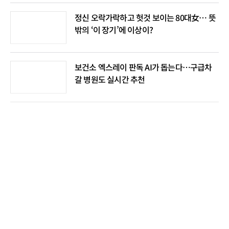
정신 오락가락하고 헛것 보이는 80대女… 뜻
밖의 ‘이 장기’에 이상이?
보건소 엑스레이 판독 AI가 돕는다…구급차
갈 병원도 실시간 추천