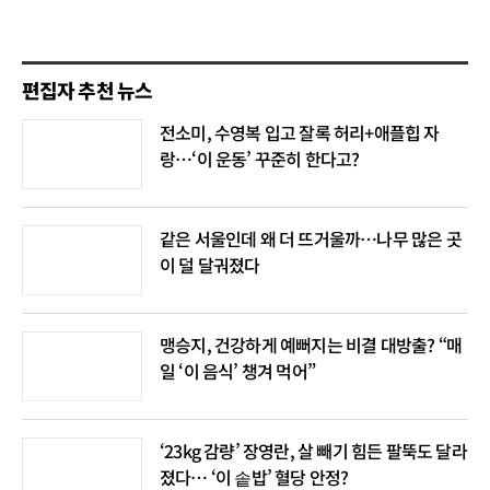
편집자 추천 뉴스
전소미, 수영복 입고 잘록 허리+애플힙 자
랑…‘이 운동’ 꾸준히 한다고?
같은 서울인데 왜 더 뜨거울까…나무 많은 곳
이 덜 달궈졌다
맹승지, 건강하게 예뻐지는 비결 대방출? “매
일 ‘이 음식’ 챙겨 먹어”
‘23kg 감량’ 장영란, 살 빼기 힘든 팔뚝도 달라
졌다… ‘이 솥밥’ 혈당 안정?