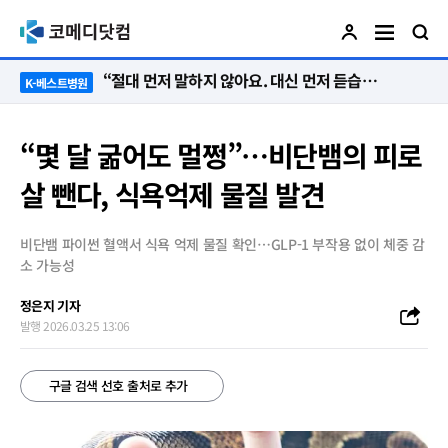
“절대 먼저 말하지 않아요. 대신 먼저 듣습니다”
K-베스트병원
“몇 달 굶어도 멀쩡”…비단뱀의 피로
살 뺀다, 식욕억제 물질 발견
비단뱀 파이썬 혈액서 식욕 억제 물질 확인…GLP-1 부작용 없이 체중 감
소 가능성
정은지 기자
발행 2026.03.25 13:06
구글 검색 선호 출처로 추가