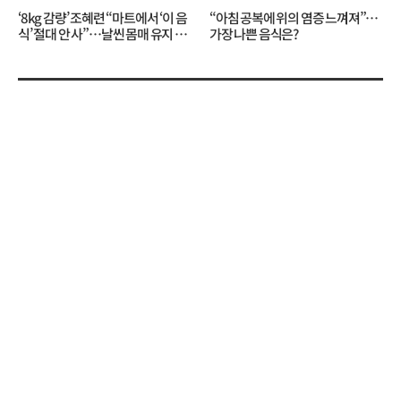
‘8kg 감량’ 조혜련 “마트에서 ‘이 음
“아침 공복에 위의 염증 느껴져”…
식’ 절대 안 사”…날씬 몸매 유지 비
가장 나쁜 음식은?
결?