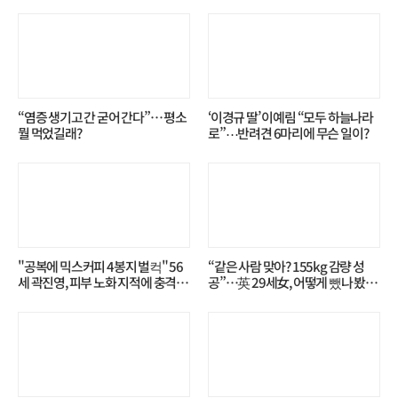
“염증 생기고 간 굳어 간다”… 평소
‘이경규 딸’ 이예림 “모두 하늘나라
뭘 먹었길래?
로”⋯반려견 6마리에 무슨 일이?
"공복에 믹스커피 4봉지 벌컥" 56
“같은 사람 맞아? 155kg 감량 성
세 곽진영, 피부 노화 지적에 충격…
공”…英 29세女, 어떻게 뺐나 봤더
무슨 일?
니?