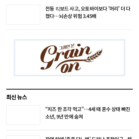
전동 킥보드 사고, 오토바이보다 '머리' 더 다
쳤다…뇌손상 위험 3.45배
최신 뉴스
“치즈 한 조각 먹고”…4세 때 혼수 상태 빠진
소년, 9년 만에 숨져