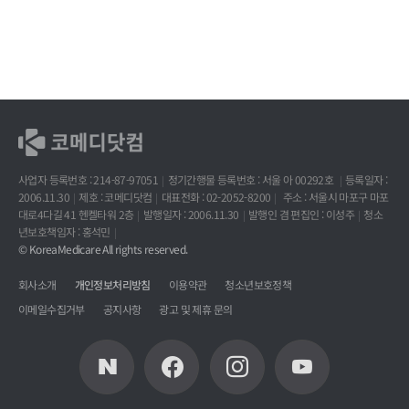
사업자 등록번호 : 214-87-97051
정기간행물 등록번호 : 서울 아 00292호
등록일자 :
2006.11.30
제호 : 코메디닷컴
대표전화 : 02-2052-8200
주소 : 서울시 마포구 마포
대로4다길 41 헨켈타워 2층
발행일자 : 2006.11.30
발행인 겸 편집인 : 이성주
청소
년보호책임자 : 홍석민
© KoreaMedicare All rights reserved.
회사소개
개인정보처리방침
이용약관
청소년보호정책
이메일수집거부
공지사항
광고 및 제휴 문의