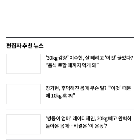
편집자 추천 뉴스
‘30kg 감량’ 이수현, 살 빼려고 ‘이것’ 끊었다?
“음식 토할 때까지 먹게 돼”
장가현, 후덕해진 몸매 무슨 일? “‘이것’ 때문
에 10kg 훅 쪄”
‘쌍둥이 엄마’ 레이디제인, 20kg 빼고 완벽히
돌아온 몸매…비결은 ‘이 운동’?