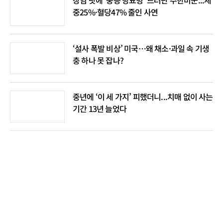
장염 탓에 ‘중증 당뇨병’ 드러난 주한미군...체
중25%·혈당47% 줄인 사연
‘설사 폭발 비상’ 미국…왜 채소·과일 속 기생
충 하나 못 잡나?
중년에 ‘이 세 가지’ 피했더니...치매 없이 사는
기간 13년 늘었다