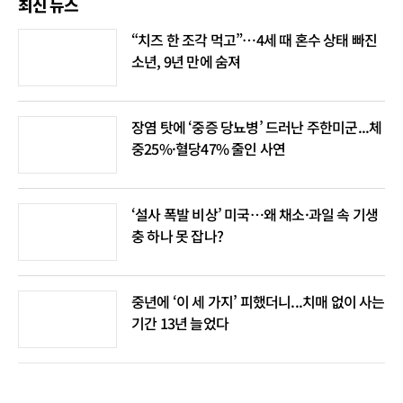
최신 뉴스
“치즈 한 조각 먹고”…4세 때 혼수 상태 빠진
소년, 9년 만에 숨져
장염 탓에 ‘중증 당뇨병’ 드러난 주한미군...체
중25%·혈당47% 줄인 사연
‘설사 폭발 비상’ 미국…왜 채소·과일 속 기생
충 하나 못 잡나?
중년에 ‘이 세 가지’ 피했더니...치매 없이 사는
기간 13년 늘었다