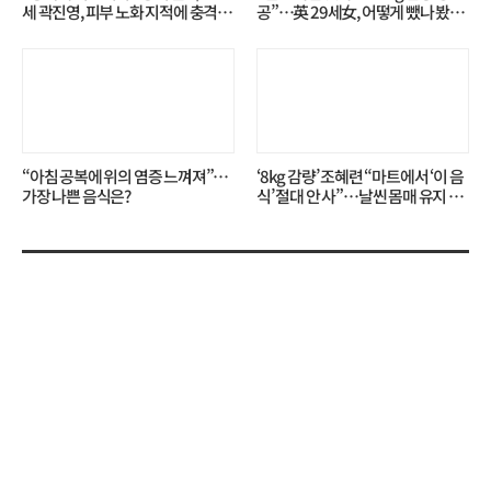
세 곽진영, 피부 노화 지적에 충격…
공”…英 29세女, 어떻게 뺐나 봤더
무슨 일?
니?
“아침 공복에 위의 염증 느껴져”…
‘8kg 감량’ 조혜련 “마트에서 ‘이 음
가장 나쁜 음식은?
식’ 절대 안 사”…날씬 몸매 유지 비
결?