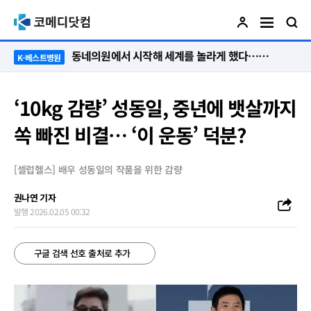
“절대 먼저 말하지 않아요. 대신 먼저 듣습니다”
K-베스트병원
‘10kg 감량’ 성동일, 중년에 뱃살까지
쏙 빠진 비결… ‘이 운동’ 덕분?
[셀럽헬스] 배우 성동일의 작품을 위한 감량
권나연 기자
발행 2026.02.05 00:32
구글 검색 선호 출처로 추가