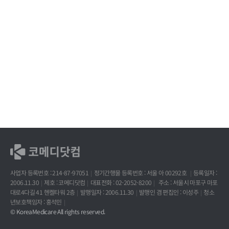
사업자 등록번호 : 214-87-97051
정기간행물 등록번호 : 서울 아 00292호
등록일자 :
2006.11.30
제호 : 코메디닷컴
대표전화 : 02-2052-8200
주소 : 서울시 마포구 마포
대로4다길 41 헨켈타워 2층
발행일자 : 2006.11.30
발행인 겸 편집인 : 이성주
청소
년보호책임자 : 홍석민
© KoreaMedicare All rights reserved.