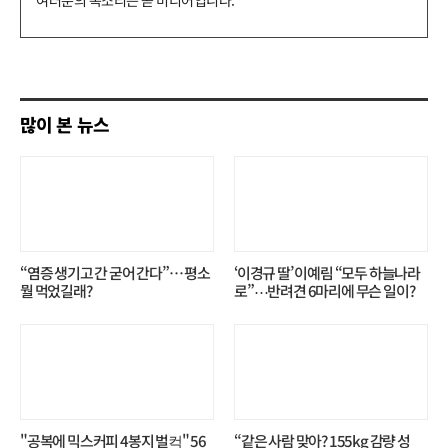
글
쓰
기
많이 본 뉴스
“염증 생기고 간 굳어 간다”… 평소
‘이경규 딸’ 이예림 “모두 하늘나라
뭘 먹었길래?
로”⋯반려견 6마리에 무슨 일이?
"공복에 믹스커피 4봉지 벌컥" 56
“같은 사람 맞아? 155kg 감량 성