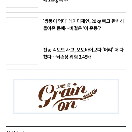
‘쌍둥이 엄마’ 레이디제인, 20kg 빼고 완벽히
돌아온 몸매…비결은 ‘이 운동’?
전동 킥보드 사고, 오토바이보다 '머리' 더 다
쳤다…뇌손상 위험 3.45배