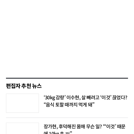
편집자 추천 뉴스
‘30kg 감량’ 이수현, 살 빼려고 ‘이것’ 끊었다?
“음식 토할 때까지 먹게 돼”
장가현, 후덕해진 몸매 무슨 일? “‘이것’ 때문
에 10kg 훅 쪄”