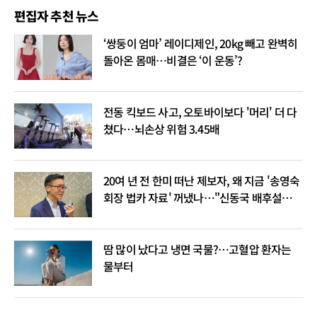
편집자 추천 뉴스
‘쌍둥이 엄마’ 레이디제인, 20kg 빼고 완벽히
돌아온 몸매…비결은 ‘이 운동’?
전동 킥보드 사고, 오토바이보다 '머리' 더 다
쳤다…뇌손상 위험 3.45배
20여 년 전 한미 떠난 제보자, 왜 지금 '송영숙
회장 법카 자료' 꺼냈나…"신동국 배후설은
음모론"
땀 많이 났다고 냉면 국물?…고혈압 환자는
물부터