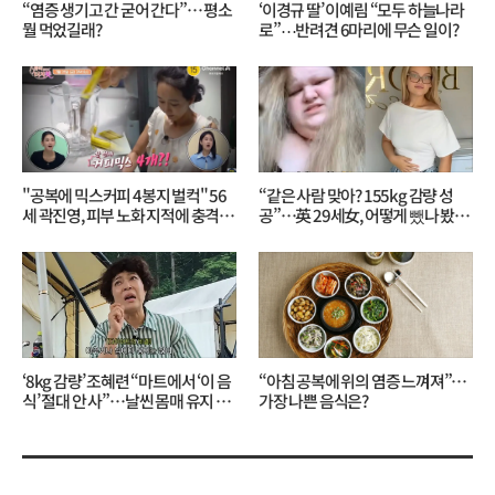
“염증 생기고 간 굳어 간다”… 평소
‘이경규 딸’ 이예림 “모두 하늘나라
뭘 먹었길래?
로”⋯반려견 6마리에 무슨 일이?
"공복에 믹스커피 4봉지 벌컥" 56
“같은 사람 맞아? 155kg 감량 성
세 곽진영, 피부 노화 지적에 충격…
공”…英 29세女, 어떻게 뺐나 봤더
무슨 일?
니?
‘8kg 감량’ 조혜련 “마트에서 ‘이 음
“아침 공복에 위의 염증 느껴져”…
식’ 절대 안 사”…날씬 몸매 유지 비
가장 나쁜 음식은?
결?