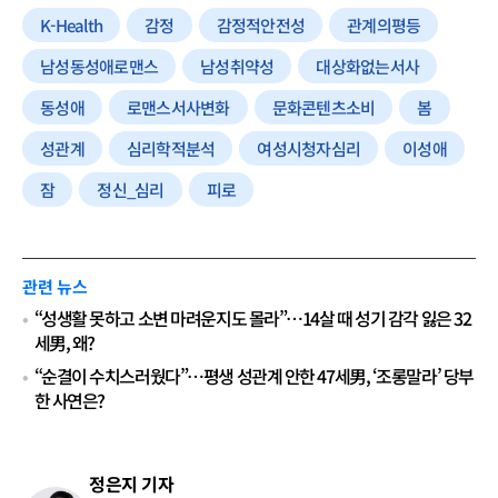
K-Health
감정
감정적안전성
관계의평등
남성동성애로맨스
남성취약성
대상화없는서사
동성애
로맨스서사변화
문화콘텐츠소비
봄
성관계
심리학적분석
여성시청자심리
이성애
잠
정신_심리
피로
관련 뉴스
“성생활 못하고 소변 마려운지도 몰라”…14살 때 성기 감각 잃은 32
세男, 왜?
“순결이 수치스러웠다”…평생 성관계 안한 47세男, ‘조롱말라’ 당부
한 사연은?
정은지 기자