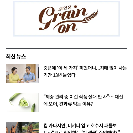
최신 뉴스
중년에 ‘이 세 가지’ 피했더니...치매 없이 사는
기간 13년 늘었다
“체중 관리 중 이런 식품 절대 안 사”… 대신
에 오이, 견과류 먹는 이유?
킴 카다시안, 비키니 입고 호수서 패들보
트…“코로 침입하는 ‘이 생물’ 주의해야?”