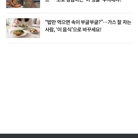
“밥만 먹으면 속이 부글부글?”…가스 잘 차는
사람, ‘이 음식’으로 바꾸세요!