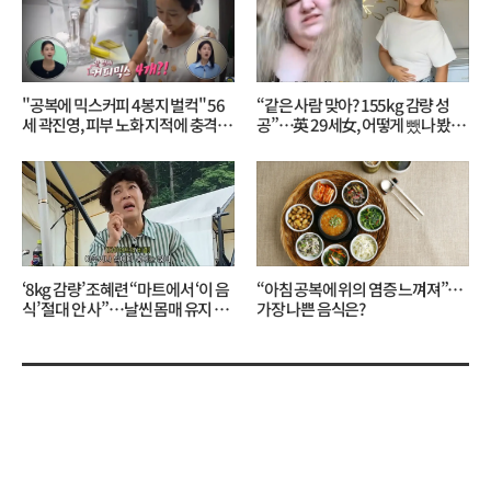
"공복에 믹스커피 4봉지 벌컥" 56
“같은 사람 맞아? 155kg 감량 성
세 곽진영, 피부 노화 지적에 충격…
공”…英 29세女, 어떻게 뺐나 봤더
무슨 일?
니?
‘8kg 감량’ 조혜련 “마트에서 ‘이 음
“아침 공복에 위의 염증 느껴져”…
식’ 절대 안 사”…날씬 몸매 유지 비
가장 나쁜 음식은?
결?