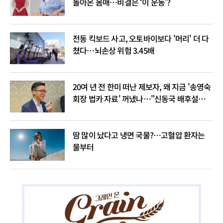
돌아온 몸매…비결은 ‘이 운동’?
전동 킥보드 사고, 오토바이보다 '머리' 더 다
쳤다…뇌손상 위험 3.45배
20여 년 전 한미 떠난 제보자, 왜 지금 '송영숙
회장 법카 자료' 꺼냈나…"신동국 배후설은
음모론"
땀 많이 났다고 냉면 국물?…고혈압 환자는
물부터