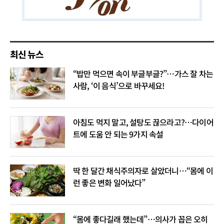
최신 뉴스
“밥만 먹으면 속이 부글부글?”…가스 잘 차는
사람, ‘이 음식’으로 바꾸세요!
아침도 먹지 말고, 설탕도 끊으라고?…다이어
트에 도움 안 되는 9가지 속설
딱 한 달간 채식주의자로 살았더니…“몸에 이
런 좋은 변화 일어났다”
“몸에 좋다길래 했는데”…의사가 꼽은 오히