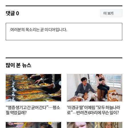
댓글
0
더 보기
댓
글
쓰
기
많이 본 뉴스
“염증 생기고 간 굳어 간다”… 평소
‘이경규 딸’ 이예림 “모두 하늘나라
뭘 먹었길래?
로”⋯반려견 6마리에 무슨 일이?