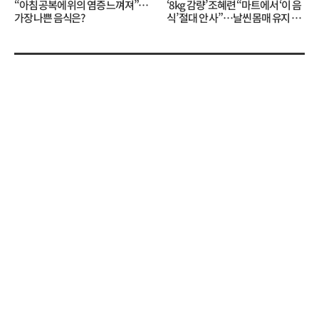
“아침 공복에 위의 염증 느껴져”…
‘8kg 감량’ 조혜련 “마트에서 ‘이 음
가장 나쁜 음식은?
식’ 절대 안 사”…날씬 몸매 유지 비
결?