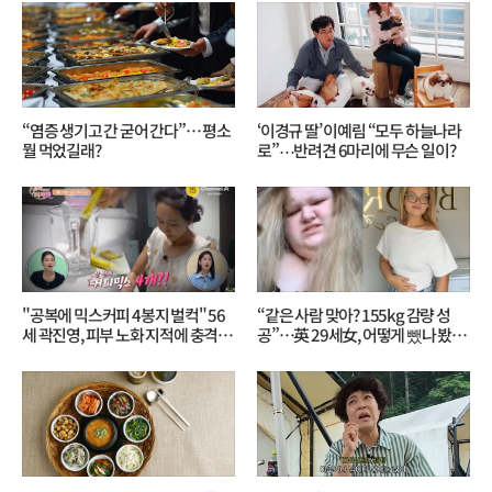
“염증 생기고 간 굳어 간다”… 평소
‘이경규 딸’ 이예림 “모두 하늘나라
뭘 먹었길래?
로”⋯반려견 6마리에 무슨 일이?
"공복에 믹스커피 4봉지 벌컥" 56
“같은 사람 맞아? 155kg 감량 성
세 곽진영, 피부 노화 지적에 충격…
공”…英 29세女, 어떻게 뺐나 봤더
무슨 일?
니?