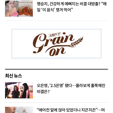
맹승지, 건강하게 예뻐지는 비결 대방출? “매
일 ‘이 음식’ 챙겨 먹어”
최신 뉴스
오은영, ‘2.5은영’ 됐다…몰라보게 홀쭉해진
비결은?
“에어컨 밑에 앉아 있었더니 지끈지끈”…머