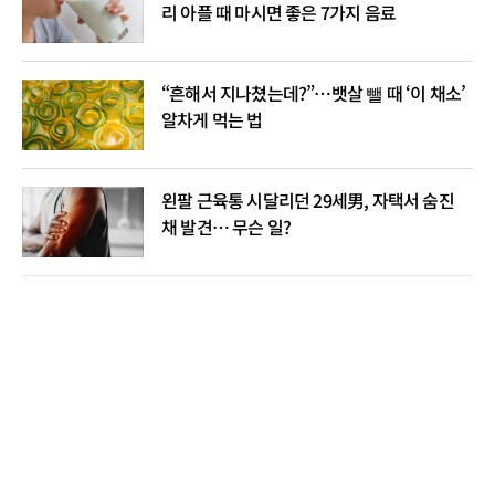
리 아플 때 마시면 좋은 7가지 음료
“흔해서 지나쳤는데?”…뱃살 뺄 때 ‘이 채소’
알차게 먹는 법
왼팔 근육통 시달리던 29세男, 자택서 숨진
채 발견… 무슨 일?