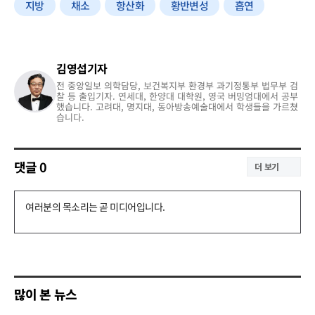
지방
채소
항산화
황반변성
흡연
김영섭기자
전 중앙일보 의학담당, 보건복지부 환경부 과기정통부 법무부 검
찰 등 출입기자. 연세대, 한양대 대학원, 영국 버밍엄대에서 공부
했습니다. 고려대, 명지대, 동아방송예술대에서 학생들을 가르쳤
습니다.
댓글
0
더 보기
댓
글
쓰
기
많이 본 뉴스