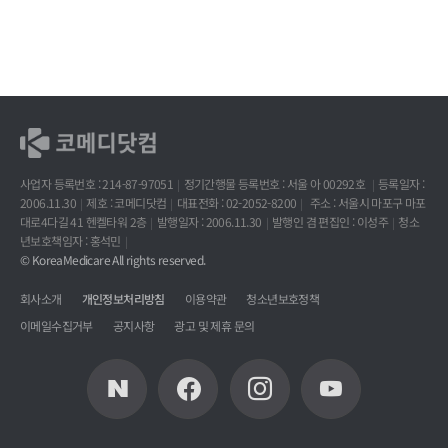
사업자 등록번호 : 214-87-97051
정기간행물 등록번호 : 서울 아 00292호
등록일자 :
2006.11.30
제호 : 코메디닷컴
대표전화 : 02-2052-8200
주소 : 서울시 마포구 마포
대로4다길 41 헨켈타워 2층
발행일자 : 2006.11.30
발행인 겸 편집인 : 이성주
청소
년보호책임자 : 홍석민
© KoreaMedicare All rights reserved.
회사소개
개인정보처리방침
이용약관
청소년보호정책
이메일수집거부
공지사항
광고 및 제휴 문의