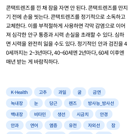
콘택트렌즈를 낀 채 잠을 자면 안 된다. 콘택트렌즈를 만지
기 전에 손을 씻는다. 콘택트렌즈를 정기적으로 소독하고
교체한다. 이를 부적절하게 사용하면 각막 감염으로 이어
져 심각한 안구 통증과 시력 손실을 초래할 수 있다. 심하
면 시력을 완전히 잃을 수도 있다. 정기적인 안과 검진을 4
0세까지는 2~3년마다, 40~60세엔 2년마다, 60세 이후엔
매년 받는 게 바람직하다.
K-Health
고추
과일
굴
금연
녹내장
눈
당근
렌즈
방사능_방사선
백내장
비타민
생선
시금치
안경
안과
연어
염증
유전
자외선
잠