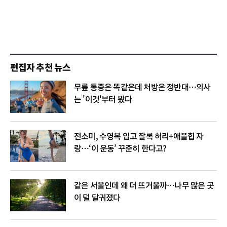
편집자 추천 뉴스
무릎 통증은 똑같은데 처방은 정반대…의사
는 '이것'부터 봤다
전소미, 수영복 입고 잘록 허리+애플힙 자
랑…‘이 운동’ 꾸준히 한다고?
같은 서울인데 왜 더 뜨거울까…나무 많은 곳
이 덜 달궈졌다