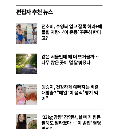
편집자 추천 뉴스
전소미, 수영복 입고 잘록 허리+애
플힙 자랑…‘이 운동’ 꾸준히 한다
고?
같은 서울인데 왜 더 뜨거울까…
나무 많은 곳이 덜 달궈졌다
맹승지, 건강하게 예뻐지는 비결
대방출? “매일 ‘이 음식’ 챙겨 먹
어”
‘23kg 감량’ 장영란, 살 빼기 힘든
팔뚝도 달라졌다… ‘이 솥밥’ 혈당
안정?