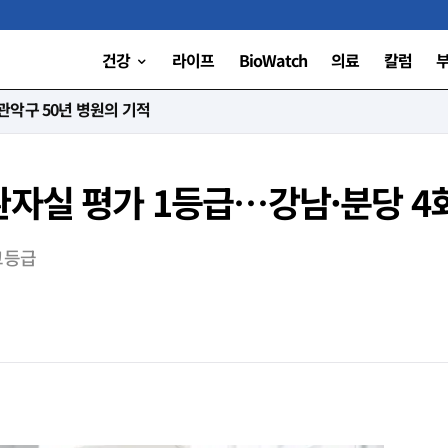
건강
라이프
BioWatch
의료
칼럼
니다”
환자실 평가 1등급…강남·분당 4
고등급