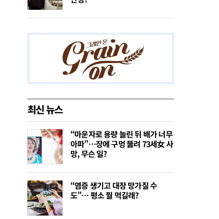
최신 뉴스
“마운자로 용량 늘린 뒤 배가 너무
아파”…장에 구멍 뚫려 73세女 사
망, 무슨 일?
“염증 생기고 대장 망가질 수
도”… 평소 뭘 먹길래?