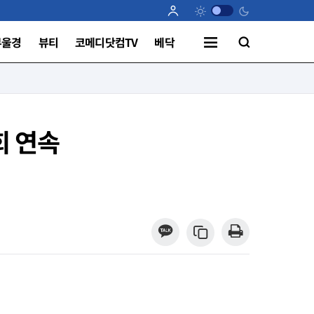
부울경
뷰티
코메디닷컴TV
베닥
회 연속