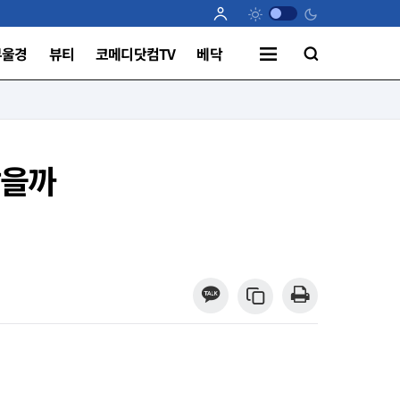
부울경
뷰티
코메디닷컴TV
베닥
찮을까