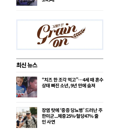
최신 뉴스
“치즈 한 조각 먹고”…4세 때 혼수
상태 빠진 소년, 9년 만에 숨져
장염 탓에 ‘중증 당뇨병’ 드러난 주
한미군...체중25%·혈당47% 줄
인 사연