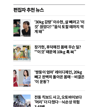
편집자 추천 뉴스
‘30kg 감량’ 이수현, 살 빼려고 ‘이
것’ 끊었다? “음식 토할 때까지 먹
게 돼”
장가현, 후덕해진 몸매 무슨 일?
“‘이것’ 때문에 10kg 훅 쪄”
‘쌍둥이 엄마’ 레이디제인, 20kg
빼고 완벽히 돌아온 몸매…비결은
‘이 운동’?
전동 킥보드 사고, 오토바이보다
'머리' 더 다쳤다…뇌손상 위험
3.45배