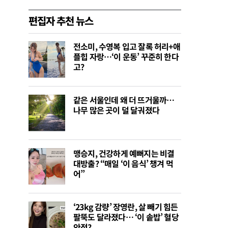
편집자 추천 뉴스
전소미, 수영복 입고 잘록 허리+애
플힙 자랑…‘이 운동’ 꾸준히 한다
고?
같은 서울인데 왜 더 뜨거울까…
나무 많은 곳이 덜 달궈졌다
맹승지, 건강하게 예뻐지는 비결
대방출? “매일 ‘이 음식’ 챙겨 먹
어”
‘23kg 감량’ 장영란, 살 빼기 힘든
팔뚝도 달라졌다… ‘이 솥밥’ 혈당
안정?