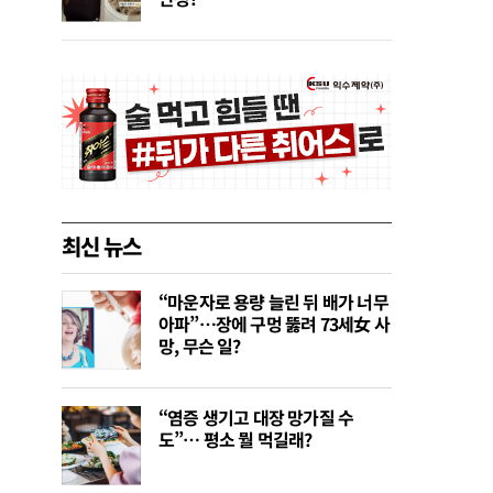
최신 뉴스
“마운자로 용량 늘린 뒤 배가 너무
아파”…장에 구멍 뚫려 73세女 사
망, 무슨 일?
“염증 생기고 대장 망가질 수
도”… 평소 뭘 먹길래?