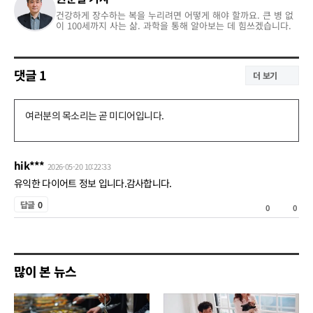
건강하게 장수하는 복을 누리려면 어떻게 해야 할까요. 큰 병 없
이 100세까지 사는 삶. 과학을 통해 알아보는 데 힘쓰겠습니다.
댓글
1
더 보기
댓
글
쓰
hik***
2026-05-20 10:22:33
기
유익한 다이어트 정보 입니다.감사합니다.
공
답글
0
0
0
감
비
공
많이 본 뉴스
감