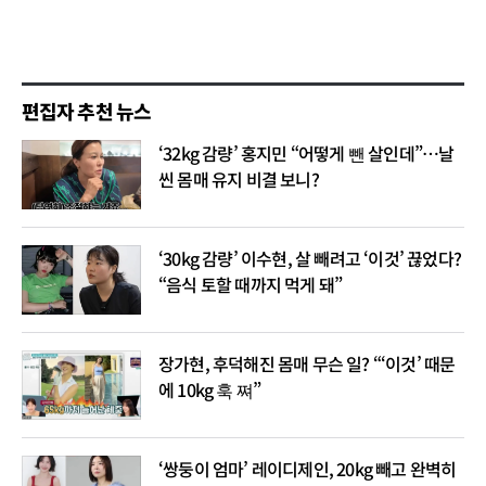
편집자 추천 뉴스
‘32kg 감량’ 홍지민 “어떻게 뺀 살인데”…날
씬 몸매 유지 비결 보니?
‘30kg 감량’ 이수현, 살 빼려고 ‘이것’ 끊었다?
“음식 토할 때까지 먹게 돼”
장가현, 후덕해진 몸매 무슨 일? “‘이것’ 때문
에 10kg 훅 쪄”
‘쌍둥이 엄마’ 레이디제인, 20kg 빼고 완벽히