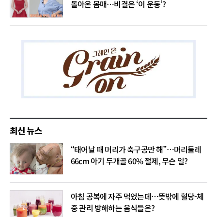
돌아온 몸매…비결은 ‘이 운동’?
최신 뉴스
“태어날 때 머리가 축구공만 해”…머리둘레
66cm 아기 두개골 60% 절제, 무슨 일?
아침 공복에 자주 먹었는데…뜻밖에 혈당-체
중 관리 방해하는 음식들은?