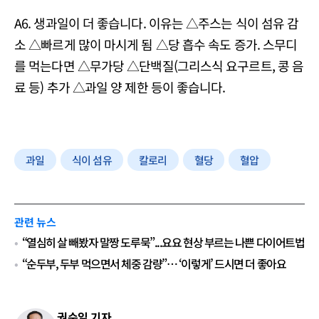
A6. 생과일이 더 좋습니다. 이유는 △주스는 식이 섬유 감
소 △빠르게 많이 마시게 됨 △당 흡수 속도 증가. 스무디
를 먹는다면 △무가당 △단백질(그리스식 요구르트, 콩 음
료 등) 추가 △과일 양 제한 등이 좋습니다.
과일
식이 섬유
칼로리
혈당
혈압
관련 뉴스
“열심히 살 빼봤자 말짱 도루묵”...요요 현상 부르는 나쁜 다이어트법
“순두부, 두부 먹으면서 체중 감량”… ‘이렇게’ 드시면 더 좋아요
권순일 기자