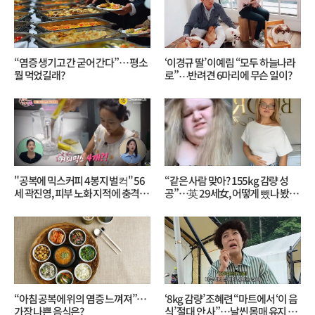
“염증 생기고 간 굳어 간다”… 평소
‘이경규 딸’ 이예림 “모두 하늘나라
뭘 먹었길래?
로”⋯반려견 6마리에 무슨 일이?
"공복에 믹스커피 4봉지 벌컥" 56
“같은 사람 맞아? 155kg 감량 성
세 곽진영, 피부 노화 지적에 충격…
공”…英 29세女, 어떻게 뺐나 봤더
무슨 일?
니?
“아침 공복에 위의 염증 느껴져”…
‘8kg 감량’ 조혜련 “마트에서 ‘이 음
가장 나쁜 음식은?
식’ 절대 안 사”…날씬 몸매 유지 비