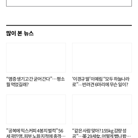
글
쓰
기
많이 본 뉴스
“염증 생기고 간 굳어 간다”… 평소
‘이경규 딸’ 이예림 “모두 하늘나라
뭘 먹었길래?
로”⋯반려견 6마리에 무슨 일이?
"공복에 믹스커피 4봉지 벌컥" 56
“같은 사람 맞아? 155kg 감량 성
세 곽진영, 피부 노화 지적에 충격…
공”…英 29세女, 어떻게 뺐나 봤더