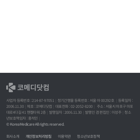
사업자 등록번호 : 214-87-97051
정기간행물 등록번호 : 서울 아 00292호
등록일자 :
2006.11.30
제호 : 코메디닷컴
대표전화 : 02-2052-8200
주소 : 서울시 마포구 마포
대로4다길 41 헨켈타워 2층
발행일자 : 2006.11.30
발행인 겸 편집인 : 이성주
청소
년보호책임자 : 홍석민
© KoreaMedicare All rights reserved.
회사소개
개인정보처리방침
이용약관
청소년보호정책