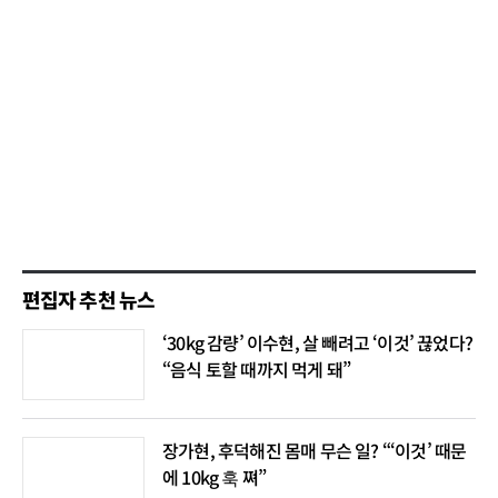
편집자 추천 뉴스
‘30kg 감량’ 이수현, 살 빼려고 ‘이것’ 끊었다?
“음식 토할 때까지 먹게 돼”
장가현, 후덕해진 몸매 무슨 일? “‘이것’ 때문
에 10kg 훅 쪄”