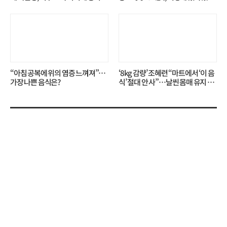
무슨 일?
니?
“아침 공복에 위의 염증 느껴져”…
‘8kg 감량’ 조혜련 “마트에서 ‘이 음
가장 나쁜 음식은?
식’ 절대 안 사”…날씬 몸매 유지 비
결?