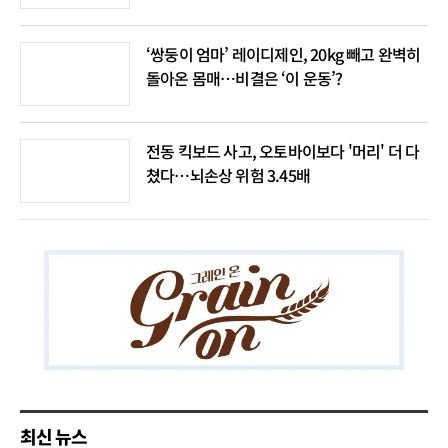
‘쌍둥이 엄마’ 레이디제인, 20kg 빼고 완벽히
돌아온 몸매…비결은 ‘이 운동’?
전동 킥보드 사고, 오토바이보다 '머리' 더 다
쳤다…뇌손상 위험 3.45배
최신 뉴스