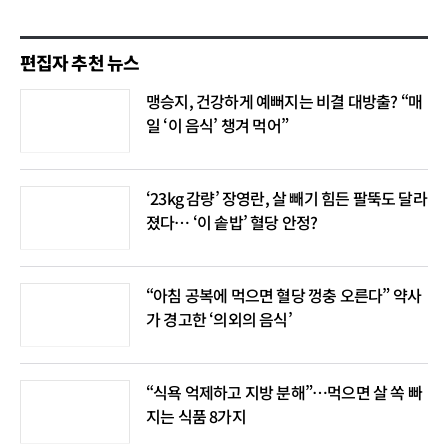
편집자 추천 뉴스
맹승지, 건강하게 예뻐지는 비결 대방출? “매
일 ‘이 음식’ 챙겨 먹어”
‘23kg 감량’ 장영란, 살 빼기 힘든 팔뚝도 달라
졌다… ‘이 솥밥’ 혈당 안정?
“아침 공복에 먹으면 혈당 껑충 오른다” 약사
가 경고한 ‘의외의 음식’
“식욕 억제하고 지방 분해”…먹으면 살 쏙 빠
지는 식품 8가지