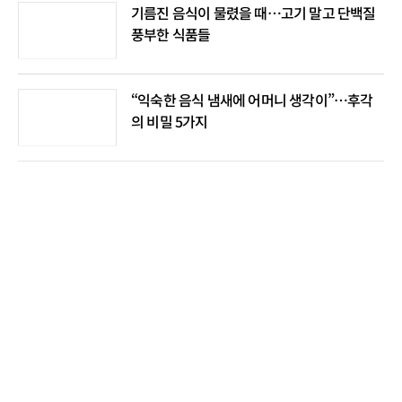
기름진 음식이 물렸을 때…고기 말고 단백질
풍부한 식품들
“익숙한 음식 냄새에 어머니 생각이”…후각
의 비밀 5가지