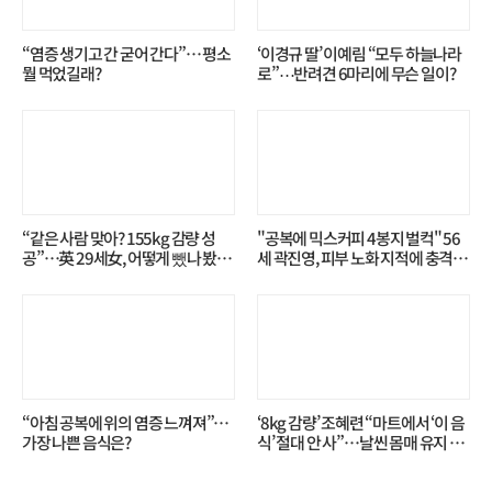
“염증 생기고 간 굳어 간다”… 평소
‘이경규 딸’ 이예림 “모두 하늘나라
뭘 먹었길래?
로”⋯반려견 6마리에 무슨 일이?
“같은 사람 맞아? 155kg 감량 성
"공복에 믹스커피 4봉지 벌컥" 56
공”…英 29세女, 어떻게 뺐나 봤더
세 곽진영, 피부 노화 지적에 충격…
니?
무슨 일?
“아침 공복에 위의 염증 느껴져”…
‘8kg 감량’ 조혜련 “마트에서 ‘이 음
가장 나쁜 음식은?
식’ 절대 안 사”…날씬 몸매 유지 비
결?