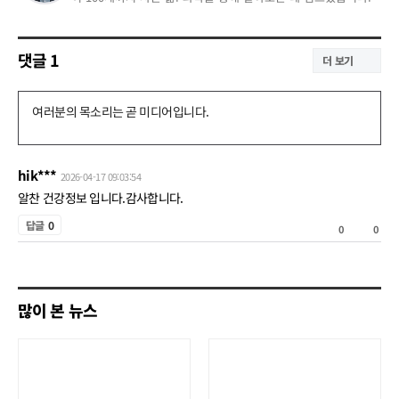
댓글
1
더 보기
댓
글
쓰
hik***
2026-04-17 09:03:54
기
알찬 건강정보 입니다.감사합니다.
공
답글
0
0
0
감
비
공
많이 본 뉴스
감