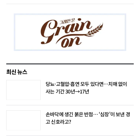
최신 뉴스
당뇨·고혈압·흡연 모두 있다면…치매 없이
사는 기간 30년→17년
손바닥에 생긴 붉은 반점… ‘심장’이 보낸 경
고 신호라고?