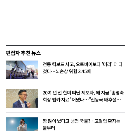
편집자 추천 뉴스
전동 킥보드 사고, 오토바이보다 '머리' 더 다
쳤다…뇌손상 위험 3.45배
20여 년 전 한미 떠난 제보자, 왜 지금 '송영숙
회장 법카 자료' 꺼냈나…"신동국 배후설은
음모론"
땀 많이 났다고 냉면 국물?…고혈압 환자는
물부터