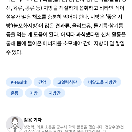
선, 육류, 콩류 등)-지방을 적절하게 섭취하고 비타민-식이
섬유가 많은 채소를 충분히 먹어야 한다. 지방은 '좋은 지
방'(불포화지방)이 많은 견과류, 올리브유, 들기름-참기름
등을 먹는 게 도움이 된다. 어쩌다 과식했다면 신체 활동을
통해 몸에 들어온 에너지를 소모해야 간에 지방이 덜 쌓일
수 있다.
K-Health
간암
고열량식단
비알코올 지방간
운동
지방
지방간
김용 기자
보건학, 의료 소통을 공부해 학회 활동을 했습니다. 건강수명(건
강 장수)에 도움을 드리기 위해 최선을 다하겠습니다.