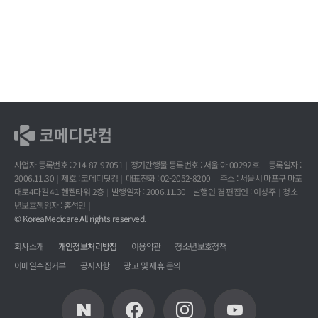
사업자 등록번호 : 214-87-97051
정기간행물 등록번호 : 서울 아 00292호
등록일자 :
2006.11.30
제호 : 코메디닷컴
대표전화 : 02-2052-8200
주소 : 서울시 마포구 마포
대로4다길 41 헨켈타워 2층
발행일자 : 2006.11.30
발행인 겸 편집인 : 이성주
청소
년보호책임자 : 홍석민
© KoreaMedicare All rights reserved.
회사소개
개인정보처리방침
이용약관
청소년보호정책
이메일수집거부
공지사항
광고 및 제휴 문의