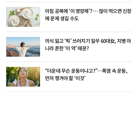
아침 공복에 ‘이 영양제’? … 많이 먹으면 신장
에 문제 생길 수도
의식 잃고 ‘픽’ 쓰러지기 일쑤 60대女, 지병 아
니라 흔한 ‘이 약’ 때문?
“더운데 무슨 운동이냐고?”…폭염 속 운동,
먼저 챙겨야 할 ‘이것’