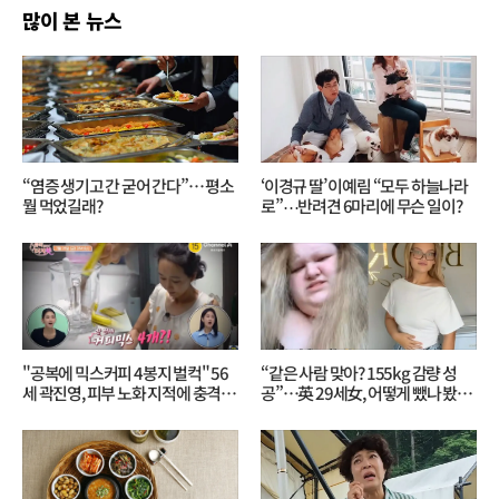
많이 본 뉴스
감
“염증 생기고 간 굳어 간다”… 평소
‘이경규 딸’ 이예림 “모두 하늘나라
뭘 먹었길래?
로”⋯반려견 6마리에 무슨 일이?
"공복에 믹스커피 4봉지 벌컥" 56
“같은 사람 맞아? 155kg 감량 성
세 곽진영, 피부 노화 지적에 충격…
공”…英 29세女, 어떻게 뺐나 봤더
무슨 일?
니?