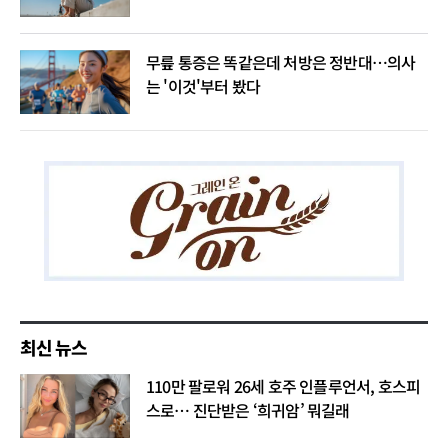
무릎 통증은 똑같은데 처방은 정반대…의사
는 '이것'부터 봤다
최신 뉴스
110만 팔로워 26세 호주 인플루언서, 호스피
스로… 진단받은 ‘희귀암’ 뭐길래