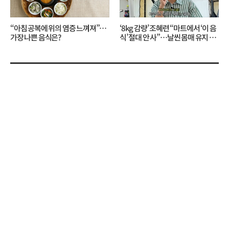
“아침 공복에 위의 염증 느껴져”…
‘8kg 감량’ 조혜련 “마트에서 ‘이 음
가장 나쁜 음식은?
식’ 절대 안 사”…날씬 몸매 유지 비
결?