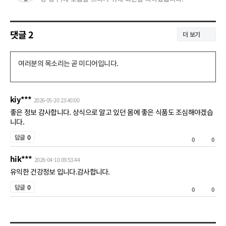
댓글
2
더 보기
댓
글
쓰
kiy***
2026-05-20 23:40:00
기
좋은 정보 감사합니다. 상식으로 알고 있던 몸에 좋은 식품도 조심해야겠습
니다.
공
답글
0
0
0
감
hik***
비
2026-04-10 09:53:44
공
유익한 건강정보 입니다.감사합니다.
공
감
답글
0
0
0
감
비
공