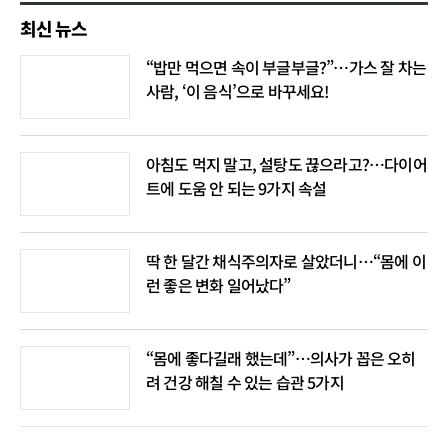
최신 뉴스
“밥만 먹으면 속이 부글부글?”…가스 잘 차는
사람, ‘이 음식’으로 바꾸세요!
아침도 먹지 말고, 설탕도 끊으라고?…다이어
트에 도움 안 되는 9가지 속설
딱 한 달간 채식주의자로 살았더니…“몸에 이
런 좋은 변화 일어났다”
“몸에 좋다길래 했는데”…의사가 꼽은 오히
려 건강 해칠 수 있는 습관 5가지