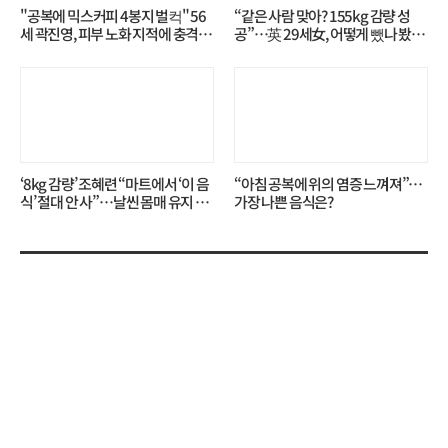
"공복에 믹스커피 4봉지 벌컥" 56
“같은 사람 맞아? 155kg 감량 성
세 곽진영, 피부 노화 지적에 충격…
공”…英 29세女, 어떻게 뺐나 봤더
무슨 일?
니?
‘8kg 감량’ 조혜련 “마트에서 ‘이 음
“아침 공복에 위의 염증 느껴져”…
식’ 절대 안 사”…날씬 몸매 유지 비
가장 나쁜 음식은?
결?