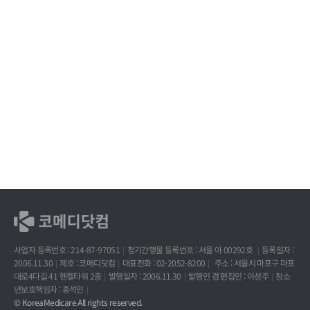
사업자 등록번호 : 214-87-97051
정기간행물 등록번호 : 서울 아 00292호
등록일자 :
2006.11.30
제호 : 코메디닷컴
대표전화 : 02-2052-8200
주소 : 서울시 마포구 마포
대로4다길 41 헨켈타워 2층
발행일자 : 2006.11.30
발행인 겸 편집인 : 이성주
청소
년보호책임자 : 홍석민
© KoreaMedicare All rights reserved.