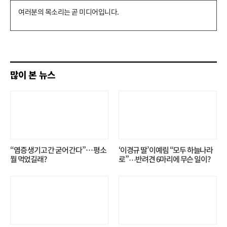
댓
글
쓰
기
많이 본 뉴스
“염증 생기고 간 굳어 간다”… 평소
‘이경규 딸’ 이예림 “모두 하늘나라
뭘 먹었길래?
로”⋯반려견 6마리에 무슨 일이?