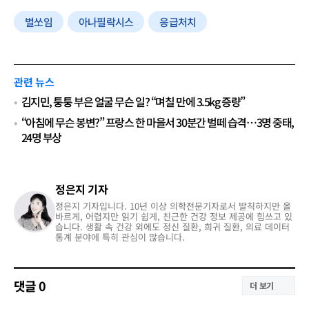
벌쏘임
아나필락시스
응급처치
관련 뉴스
김지민, 퉁퉁 부은 얼굴 무슨 일? “며칠 만에 3.5kg 증량”
“아침에 무슨 봉변?” 프랑스 한 마을서 30분간 벌떼 습격…3명 중태,
24명 부상
정은지 기자
정은지 기자입니다. 10년 이상 의학전문기자로서 발칙하지만 올
바르게, 어렵지만 읽기 쉽게, 친근한 건강 정보 제공에 힘쓰고 있
습니다. 생활 속 건강 외에도 정신 질환, 희귀 질환, 의료 데이터
통계 분야에 특히 관심이 많습니다.
댓글
0
더 보기