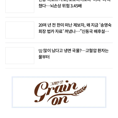
쳤다…뇌손상 위험 3.45배
20여 년 전 한미 떠난 제보자, 왜 지금 '송영숙
회장 법카 자료' 꺼냈나…"신동국 배후설은
음모론"
땀 많이 났다고 냉면 국물?…고혈압 환자는
물부터