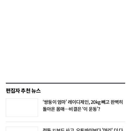
편집자 추천 뉴스
‘쌍둥이 엄마’ 레이디제인, 20kg 빼고 완벽히
돌아온 몸매…비결은 ‘이 운동’?
전동 킥보드 사고, 오토바이보다 '머리' 더 다